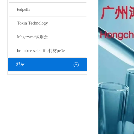
tedpella
Toxin Technology
Megazyme试剂盒
braintree scientific耗材pe管
耗材