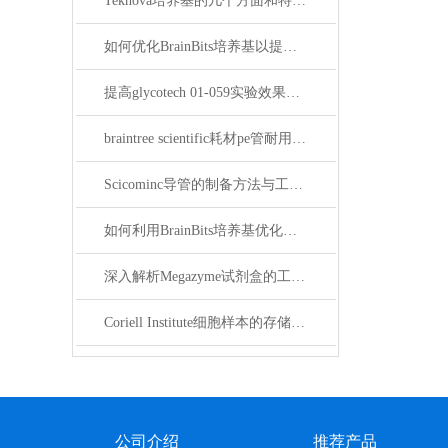
Teknova培养基的几个方面和特点介绍
如何优化BrainBits培养基以提高实验效果？
提高glycotech 01-059实验效果的方法
braintree scientific耗材pe管耐用、安全、精确的实验室耗材
Scicominc导管的制备方法与工艺流程解析
如何利用BrainBits培养基优化神经细胞的培养条件
深入解析Megazyme试剂盒的工作原理与优势
Coriell Institute细胞样本的存储与处理
公司介绍
推荐产品