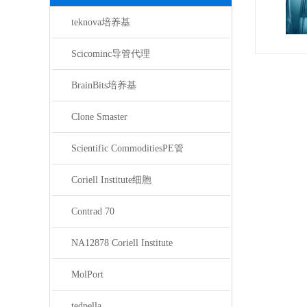
teknova培养基
Scicominc导管代理
BrainBits培养基
Clone Smaster
Scientific CommoditiesPE管
Coriell Institute细胞
Contrad 70
NA12878 Coriell Institute
MolPort
tedpella