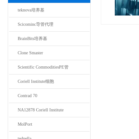
teknova培养基
Scicominc导管代理
BrainBits培养基
Clone Smaster
Scientific CommoditiesPE管
Coriell Institute细胞
Contrad 70
NA12878 Coriell Institute
MolPort
tedpella