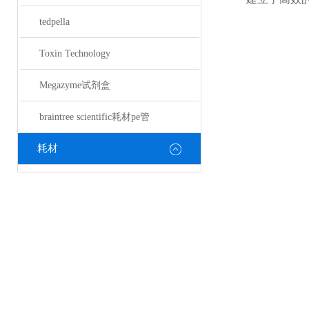
tedpella
Toxin Technology
Megazyme试剂盒
braintree scientific耗材pe管
耗材