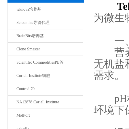
T
teknova培养基
为微生
Scicominc导管代理
BrainBits培养基
一
营养丰
Clone Smaster
无机盐
Scientific CommoditiesPE管
需求。
Coriell Institute细胞
Contrad 70
pH稳
NA12878 Coriell Institute
环境下
MolPort
tedpella