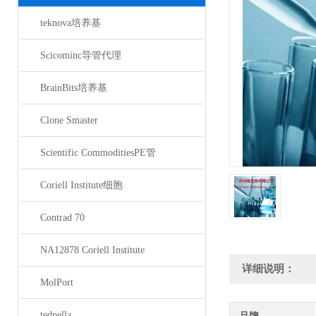
teknova培养基
Scicominc导管代理
BrainBits培养基
Clone Smaster
Scientific CommoditiesPE管
Coriell Institute细胞
Contrad 70
NA12878 Coriell Institute
详细说明：
MolPort
tedpella