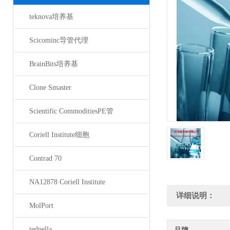
teknova培养基
Scicominc导管代理
BrainBits培养基
Clone Smaster
Scientific CommoditiesPE管
Coriell Institute细胞
Contrad 70
NA12878 Coriell Institute
详细说明：
MolPort
tedpella