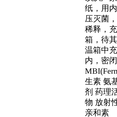
纸，用内
压灭菌，
稀释，充
箱，待其
温箱中充
内，密
MBI(F
生素 氨
剂 药理
物 放射
亲和素