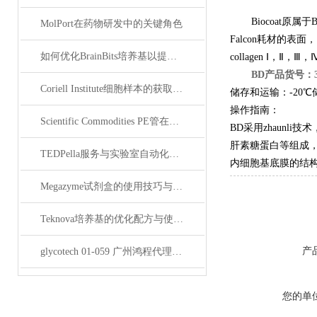
Biocoat
MolPort在药物研发中的关键角色
Falcon耗材的
如何优化BrainBits培养基以提高实验效果？
collagen Ⅰ，Ⅱ，
BD
产品货号：3542
Coriell Institute细胞样本的获取与应用指南
储存和运输：-20
操作指南：
Scientific Commodities PE管在环保实验中的作用
BD采用zhaunl
肝素糖蛋白等组成，
TEDPella服务与实验室自动化设备的整合
内细胞基底膜的结
Megazyme试剂盒的使用技巧与实验优化方法
Teknova培养基的优化配方与使用技巧
产
glycotech 01-059 广州鸿程代理：开启糖生物学研究新征程
您的单