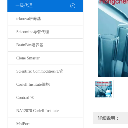
一级代理
teknova培养基
Scicominc导管代理
BrainBits培养基
Clone Smaster
Scientific CommoditiesPE管
Coriell Institute细胞
Contrad 70
NA12878 Coriell Institute
详细说明：
MolPort