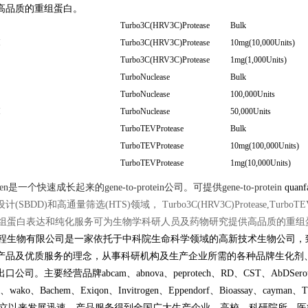
高品质的重组蛋白。
Turbo3C(HRV3C)Protease
Bulk
M
Turbo3C(HRV3C)Protease
10mg(10,000Units)
Turbo3C(HRV3C)Protease
1mg(1,000Units)
TurboNuclease
Bulk
TurboNuclease
100,000Units
M
TurboNuclease
50,000Units
TurboTEVProtease
Bulk
TurboTEVProtease
10mg(100,000Units)
TurboTEVProtease
1mg(10,000Units)
agen是一个快速成长起来的gene-to-protein公司。可提供gene-to-protein
quanf
SBDD)和高通量筛选(HTS)领域， Turbo3C(HRV3C)Protease,TurboTEV
gen重组蛋白表达和纯化服务可为生物学科研人员及药物研究提供高品质的重组
程生物有限公司
是一家依托于中科院生命科学领域的高新技术生物公司，
产品及优质服务的理念，从事科研机构及生产企业所需的各种品牌生化剂、
司。主要经营品牌abcam、abnova、peprotech、RD、CST、AbDSerotec、Athe
、wako、Bachem、Exiqon、Invitrogen、Eppendorf、Bioassay、caym
成立以来发展迅速，产品服务得到全国广大生产企业、高校、科研院所、