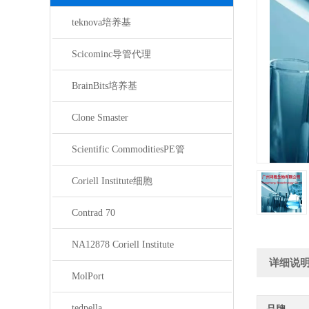
teknova培养基
Scicominc导管代理
BrainBits培养基
Clone Smaster
Scientific CommoditiesPE管
Coriell Institute细胞
Contrad 70
NA12878 Coriell Institute
详细说
MolPort
tedpella