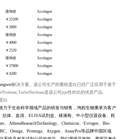
请询价
Accelagen
￥25200
Accelagen
￥2800
Accelagen
请询价
Accelagen
￥4900
Accelagen
￥2520
Accelagen
请询价
Accelagen
￥37800
Accelagen
￥4200
Accelagen
angwei
解决方案。该公司生产的重组蛋白已经广泛应用于基于
Protease,TurboNuclease是该公司jiju性价比的优质产品。
蛋白.
致力于生命科学领域产品的研发与销售，
鸿程生物
秉承为客户
抗体、血清、ELISA试剂盒、移液枪、中小型仪器设备、耗
nsResearchTechnology、Chemicon、Evrogen、Bio-
an、TRC、Omega、Promega、Axygen、AssayPro等品牌中国区域.
医疗系统及相关试剂公司的肯定，我们愿竭尽所能，赛因百奥生