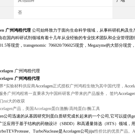
其他品牌
产地
否
gen
广州鸿程代理
公司始终致力于面向生命科学领域，从事科研机构及生
由在国内科研试剂领域有着十几年从业经验的专业技术团队和企业管理团
-101.5等现货，transgenomic 706020/706025现货，Megazyme的大部分现货，LIST
celagen
广州鸿程代理
celagen
广州鸿程代理
界*实验材料供应商
Accelagen
正式授权广州鸿程生物为其中国代理，
Accel
服务广州鸿程将一直秉承为中国科研客户带来的产品服务， 签约
Accelage
们zui大的收获
ccelagen产品，
美国
Accelagen蛋白激酶/高纯蛋白/酶工具
lagen公司迅速的从
基因
研究到
蛋白质
研究成长起来的一个公司,它可以提供gene-to-
泛应用于基于结构的药物设计（SBDD）和高通量筛选（HTS）领域，用于各
urboTEVProtease、TurboNuclease是Accelagen公司jiju
性价比的优质产品。Ac