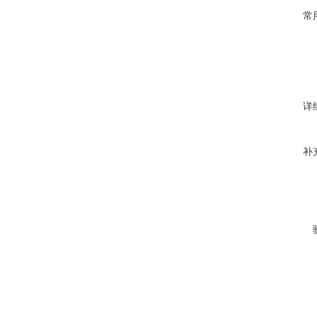
常
详
补