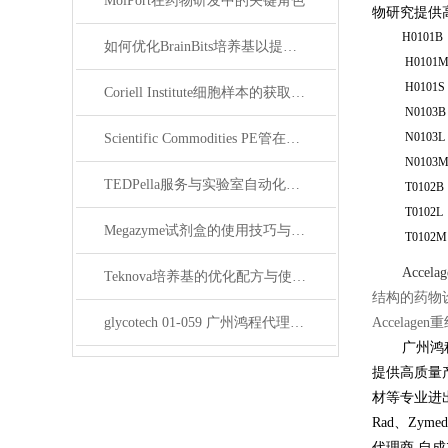
MolPort在药物研发中的关键角色
物研究提供
H0101B
如何优化BrainBits培养基以提高实验效果？
H0101
H0101S
Coriell Institute细胞样本的获取与应用指南
N0103B
N0103L
Scientific Commodities PE管在环保实验中的作用
N0103
TEDPella服务与实验室自动化设备的整合
T0102B
T0102L
Megazyme试剂盒的使用技巧与实验优化方法
T0102M
Accel
Teknova培养基的优化配方与使用技巧
结构的药物设计(
glycotech 01-059 广州鸿程代理：开启糖生物学研究新征程
Accela
广州鸿
提供高质量
材等专业进出口公
Rad、Zymed
代理商,自