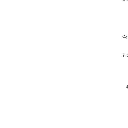
常
详
补