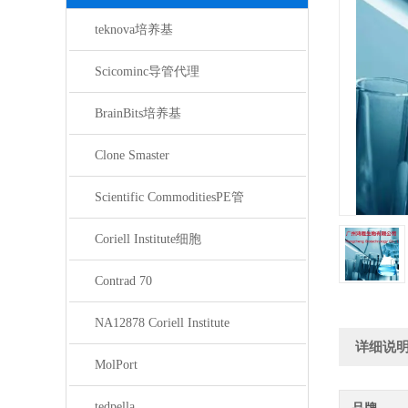
teknova培养基
Scicominc导管代理
BrainBits培养基
Clone Smaster
Scientific CommoditiesPE管
Coriell Institute细胞
Contrad 70
NA12878 Coriell Institute
详细说
MolPort
tedpella