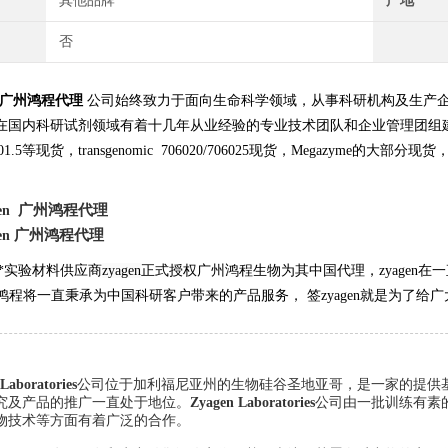
其他品牌
产地
否
广州鸿程代理
公司始终致力于面向生命科学领域，从事科研机构及生产
在国内科研试剂领域有着十几年从业经验的专业技术团队和企业管理团组
-101.5等现货，transgenomic 706020/706025现货，Megazyme的大部分现货，LIST
广州鸿程代理
en
广州鸿程代理
en
*实验材料供应商
zyagen
正式授权广州鸿程生物为其中国代理，zyagen在一
鸿程将一直秉承为中国科研客户带来的产品服务， 签zyagen
就是为了给广大
Laboratories
公司位于加利福尼亚州的生物硅谷圣地亚哥，是一家的提供基
究及产品的推广一直处于地位。
Zyagen
Laboratories
公司由一批训练有素
物技术等方面有着广泛的合作。