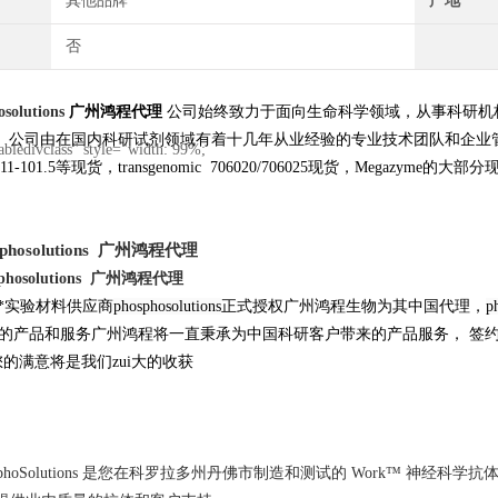
其他品牌
产地
否
osolutions
广州鸿程代理
公司始终致力于面向生命科学领域，从事科研机
。公司由在国内科研试剂领域有着十几年从业经验的专业技术团队和企业
"tabledivclass" style="width: 99%;
11-101.5等现货，transgenomic 706020/706025现货，Megazyme的大部分现货，L
phosolutions
广州鸿程代理
phosolutions
广州鸿程代理
*实验材料供应商
phosphosolutions
正式授权广州鸿程生物为其中国代理，
p
优质的产品和服务广州鸿程将一直秉承为中国科研客户带来的产品服务， 签
您的满意将是我们zui大的收获
osphoSolutions 是您在科罗拉多州丹佛市制造和测试的 Work™ 