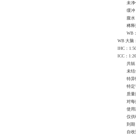
未净
缓冲
腹水 
稀释
WB：
WB 大脑：
IHC：1:5
ICC：1:20
共轭
未结
特异
特定
质量
对每
使用
仅供
到期
自收