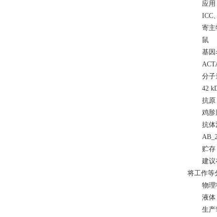
应用
ICC
寄主
鼠
基因
ACT
分子
42 k
抗原
鸡胗
抗体
AB_2
贮存
建议
将工作等分
物理
液体
生产