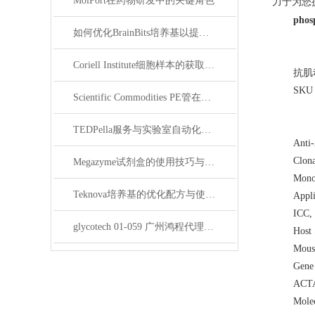
MolPort在药物研发中的关键角色
力于为您
phos
如何优化BrainBits培养基以提高实验效果？
Coriell Institute细胞样本的获取与应用指南
抗肌
SKU
Scientific Commodities PE管在环保实验中的作用
TEDPella服务与实验室自动化设备的整合
Anti-
Clona
Megazyme试剂盒的使用技巧与实验优化方法
Mono
Teknova培养基的优化配方与使用技巧
Appli
ICC,
glycotech 01-059 广州鸿程代理：开启糖生物学研究新征程
Host 
Mous
Gene
ACT
Mole