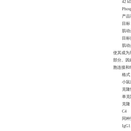
42 k
Ph
产品
目标
肌动
目标
肌动
使其成为
部分。因
胞连接和
格式
小鼠
克隆
单克
克隆
C4
同种
IgG1