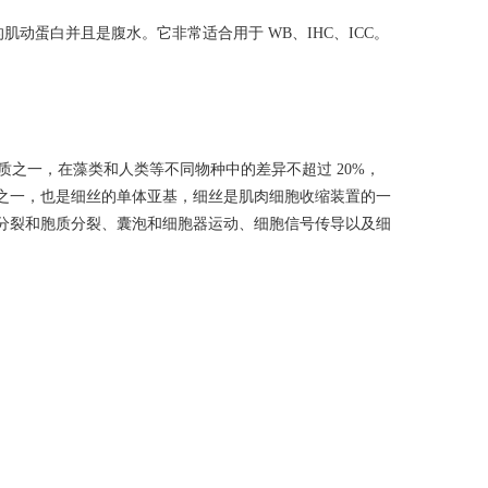
物种的肌动蛋白并且是腹水。它非常适合用于 WB、IHC、ICC。
之一，在藻类和人类等不同物种中的差异不超过 20%，
之一，也是细丝的单体亚基，细丝是肌肉细胞收缩装置的一
分裂和胞质分裂、囊泡和细胞器运动、细胞信号传导以及细