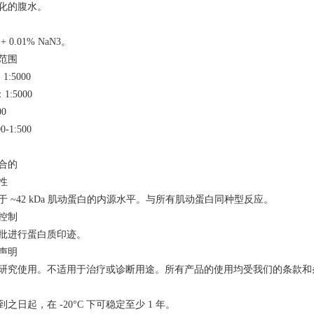
化的腹水。
+ 0.01% NaN3。
范围
1:5000
1:5000
00
0-1:500
合的
性
于 ~42 kDa 肌动蛋白的内源水平。与所有肌动蛋白同种型反应。
控制
批进行蛋白质印迹。
声明
研究使用。不适用于治疗或诊断用途。所有产品的使用均受我们的条款和
到之日起，在 -20°C 下可稳定至少 1 年。