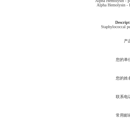
Alpha Hemolysin - pa
Alpha Hemolysin - h
Descript
Staphylococcal p
产
您的单
您的姓
联系电
常用邮