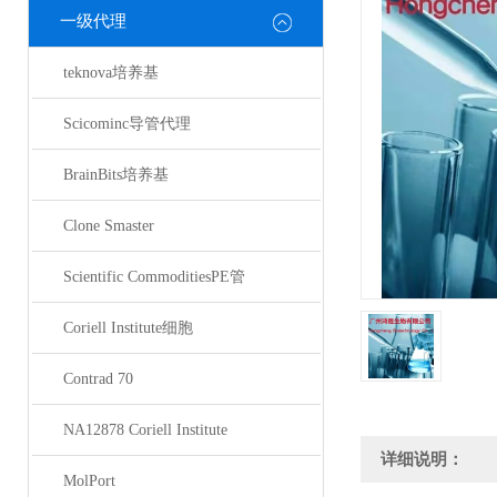
一级代理
teknova培养基
Scicominc导管代理
BrainBits培养基
Clone Smaster
Scientific CommoditiesPE管
Coriell Institute细胞
Contrad 70
NA12878 Coriell Institute
详细说明：
MolPort