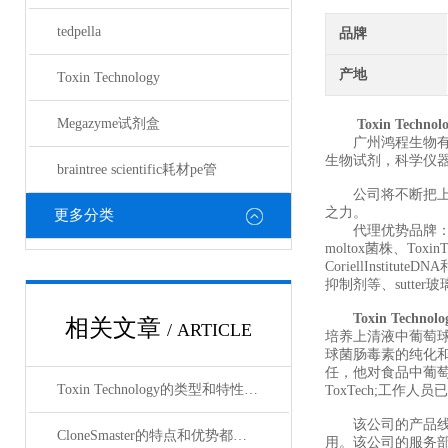
tedpella
品牌
产地
Toxin Technology
Megazyme试剂盒
Toxin Technol
广州鸿程生物有限
生物试剂，科学仪
braintree scientific耗材pe管
公司将不断把上优
之力。
更多分类
代理优势品牌：tedpe
moltox菌株、ToxinT
CoriellInstitut
抑制剂等、sutter玻
Toxin Technolo
相关文章
/ ARTICLE
培养上清液中葡萄球菌
球菌肠毒素的纯化和
任，他对食品中葡萄
Toxin Technology的类型和特性介绍
ToxTech;工作
该公司的产品线已
CloneSmaster的特点和优势都有哪些
用。该公司的服务