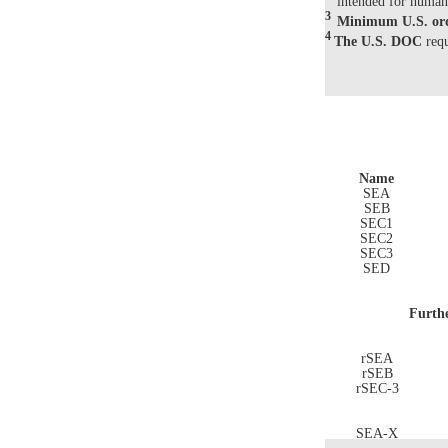
intended for human o
3
Minimum U.S. or
4
The U.S. DOC
req
Name
SEA
SEB
SEC1
SEC2
SEC3
SED
Furthe
rSEA
rSEB
rSEC-3
SEA-X