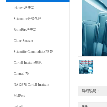
teknova培养基
Scicominc导管代理
BrainBits培养基
Clone Smaster
Scientific CommoditiesPE管
Coriell Institute细胞
Contrad 70
NA12878 Coriell Institute
详细说明：
MolPort
tedpella