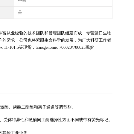
科研
是
丰富从业经验的技术团队和管理团队组建而成，专营进口生物
户的需求，公司也将紧跟生命科学的发展，为广大科研工作者
1.5等现货，transgenomic 706020/706025现货
蛋白激酶、磷酸二酯酶和离子通道等调节剂。
透性、受体特异性和激酶同工酶选择性方面不同或带有荧光标记。
的其他主要业务。