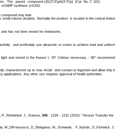
nm.
The
parent
compound
c[G(2',5')pA(3',5')p]
(Cat.
No. C
161)
cGAMP synthase
(cGAS).
e compound may look
o
small volume
droplets.
Normally the
product
is
located
in the conical
bottom of the tube.
M
and
has
not
been
tested
for
endotoxins.
arefully
and
preferably
use
ultrasonic
or vortex
to
achieve
total
and
uniform
mixing.
When
light
and
stored
in
the
freezer
(-
20°
Celsius
necessary,
-
80°
recommended),
for
longer
ntly
characterized
up
to
now.
Avoid
skin contact or ingestion and allow only trained
personne
ry
applications.
Any other
use
requires
approval of health authorities.
, P.; Rehwinkel
J.,
Science
,
349
,
1228 -
1232
(2015): "Viruses Transfer the
;
.;
;
;
la,
M.
DiFrancesco,
D
Bolognesi,
M
.;
Schwede,
F.
;
Kashin,
D.
Fishwick,
C.W.
Johnson,
A