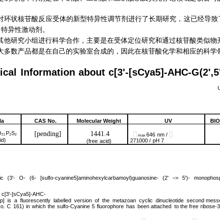
og，对环状核苷酸反应受体的新型特异性调节剂进行了长期研究，这已经导致了
ac 特异性激动剂。
其他研究小组进行科学合作，主要是在受体定位研究和通过核苷酸类似物
大多数产品都是在自己的实验室合成的，因此在核苷酸化学和相应的科学
ical
Information
about
c[3'-[sCya5]-AHC-G(2',5'
la
CAS
No.
Molecular
Weight
UV
BI
O
P
S
[pending]
1441.4
646
nm /
21
2
2
max
id)
271000 /
pH 7
(free
acid)
ic
(3'-
O-
(6-
[sulfo-cyanine5]aminohexylcarbamoyl)guanosine-
(2'
−>
5')-
monophosp
c[3'-[sCya5]-AHC-
)p] is a
fluorescently labelled
version of
the metazoan cyclic dinucleotide second
mess
o.
C
161)
in
which
the
sulfo-Cyanine
5
fluorophore
has
been
attached
to the free
ribose-3