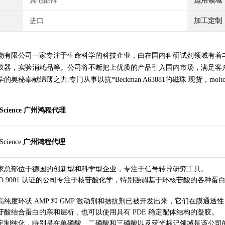
其他品牌
适用领域
进口
加工定制
物有限公司一家专注于生命科学的科技企业，由在国内科研试剂领域有着
仪器，实验消耗品等。公司将不断把上优质的产品引入国内市场，满足客
秘奉献绵薄之力.专门从事以抗*Beckman A63881的磁珠 现货，moltox 11-10
Science
广州鸿程代理
Science
广州鸿程代理
 是一家总部位于德国的创新型和科学型企业，专注于信号转导研究工具。
ISO 9001 认证的公司专注于核苷酸化学，特别强调基于环核苷酸的各种
高纯度环状 AMP 和 GMP 激动剂和拮抗剂已被开发出来，它们在膜通
苷酸结合蛋白的亲和层析，也可以使用具有 PDE 稳定配体结构的凝胶。
定制纯化
，特别是在单磷酸、二磷酸和三磷酸以及荧光标记领域是该公司