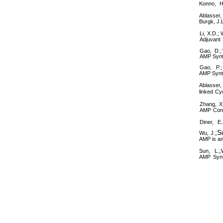
Konno,
H
Ablasser,
Burgk, J.L
Li,
X.D.; 
Adjuvant
Gao,
D.;
AMP Syn
Gao,
P.
AMP Synt
Ablasser,
linked
Cyc
Zhang,
X
AMP
Con
Diner,
E.
S
;
Wu,
J.
AMP is
a
;
Sun,
L.
AMP
Syn