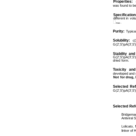
Properties:
was found to b
Specification
different
in
vol
.
max
Purity:
Typica
Solubility:
c[
G(2',5')pA(3',5'
Stability
and
G(2',5')pA(3',5'
dried
form.
Toxicity
and
developed and 
Not
for
drug,
Selected
Re
G(2',5')pA(3',5'
Selected
Ref
Bridgema
Antiviral
Lolicato,
linker of