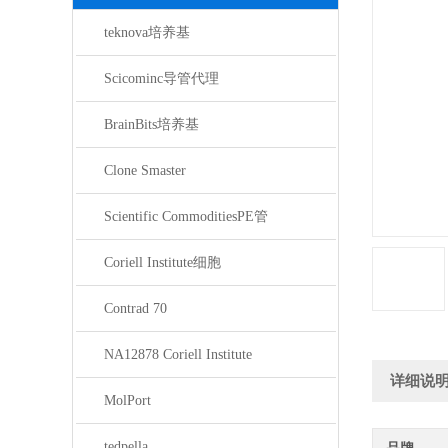
teknova培养基
Scicominc导管代理
BrainBits培养基
Clone Smaster
Scientific CommoditiesPE管
Coriell Institute细胞
Contrad 70
NA12878 Coriell Institute
详细说
MolPort
tedpella