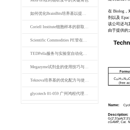
MolPort在药物研发中的关键角色
在 Biol
如何优化BrainBits培养基以提高实验效果？
剂以及 Ep
该公司还与
Coriell Institute细胞样本的获取与应用指南
由于提供的
Scientific Commodities PE管在环保实验中的作用
Techn
TEDPella服务与实验室自动化设备的整合
Megazyme试剂盒的使用技巧与实验优化方法
Formu
C
H
N
Teknova培养基的优化配方与使用技巧
59
74
14
(free
ac
glycotech 01-059 广州鸿程代理：开启糖生物学研究新征程
Name:
Cycl
Description:
G(2',5')pA(3',5'
cGAMP,
Cat.
N