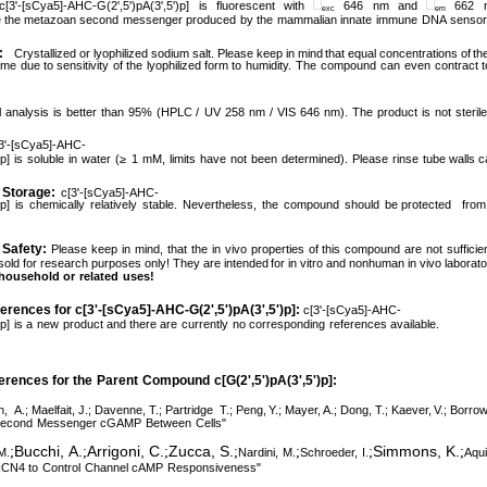
c[3'-[sCya5]-AHC-G(2',5')pA(3',5')p] is
fluorescent
with
646
nm
and
662 
exc
em
e the metazoan
second
messenger produced
by
the
mammalian innate
immune
DNA
sensor
:
Crystallized or lyophilized sodium salt. Please keep in mind
that equal concentrations of
th
ume
due to sensitivity
of the
lyophilized form to
humidity.
The
compound
can
even
contract t
l
analysis
is
better
than
95%
(HPLC /
UV
258
nm
/
VIS
646
nm).
The
product
is
not
sterile
3'-[sCya5]-AHC-
)p]
is
soluble
in
water
(≥
1
mM,
limits
have
not
been
determined).
Please
rinse
tube walls
c
Storage:
c[3'-[sCya5]-AHC-
)p]
is
chemically
relatively
stable.
Nevertheless,
the
compound
should
be
protected
from
Safety:
Please
keep
in
mind,
that
the
in
vivo
properties
of this
compound
are
not
sufficie
sold for research purposes
only! They are intended
for
in
vitro
and nonhuman
in
vivo
laborato
household
or
related
uses!
ferences
for
c[3'-[sCya5]-AHC-G(2',5')pA(3',5')p]:
c[3'-[sCya5]-AHC-
)p]
is a
new
product and there
are
currently
no corresponding
references available.
erences
for
the
Parent
Compound
c[G(2',5')pA(3',5')p]:
n,
A.; Maelfait, J.; Davenne, T.; Partridge
T.; Peng,
Y.; Mayer,
A.; Dong, T.; Kaever,
V.; Borrow
 Second
Messenger cGAMP
Between
Cells"
Bucchi, A.
Arrigoni, C.
Zucca, S.
Simmons, K.
;
;
;
;
;
;
;
M.
Nardini,
M.
Schroeder,
I.
Aqui
 HCN4 to
Control
Channel cAMP
Responsiveness"