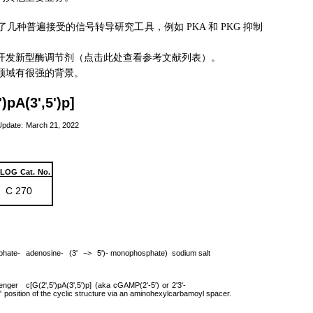
几种普遍接受的信号转导研究工具，例如 PKA 和 PKG 抑制
开发新型酶调节剂（点击此处查看
参考文献列表
）。
领域有很强的背景。
)pA(3',5')p]
Update:
March 21, 2022
OLOG
Cat.
No.
C 270
hate-
adenosine-
(3'
−>
5')-
monophosphate) sodium salt
enger
c[G(2',5')pA(3',5')p]
(
aka
cGAMP(2'-5')
or
2'3'-
'
position of the cyclic structure via an aminohexylcarbamoyl spacer.