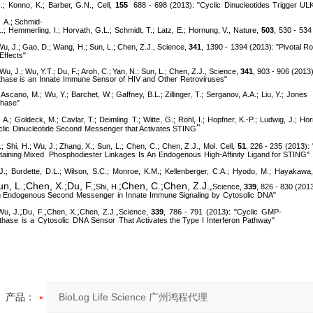
.;
Konno,
K.;
Barber,
G.N.,
Cell
,
155
688
-
698
(2013):
"Cyclic
Dinucleotides
Trigger
UL
A.; Schmid-
.;
Hemmerling,
I.;
Horvath,
G.L.;
Schmidt, T.;
Latz,
E.;
Hornung, V.,
Nature
,
503
,
530 -
534
Wu, J.; Gao, D.; Wang,
H.; Sun, L.;
Chen, Z.J.,
Science
,
341
,
1390 -
1394 (2013):
"Pivotal R
Effects"
Wu, J.; Wu, Y.T.; Du, F.;
Aroh,
C.;
Yan, N.; Sun, L.;
Chen, Z.J.,
Science
,
341
, 903 - 906
(2013)
thase
is
an
Innate
Immune Sensor of
HIV and
Other
Retroviruses"
; Ascano,
M.;
Wu, Y.;
Barchet,
W.;
Gaffney,
B.L.; Zillinger,
T.;
Serganov, A.A.;
Liu, Y.;
Jones
hase"
A.;
Goldeck,
M.;
Cavlar,
T.;
Deimling T.;
Witte,
G.;
Röhl,
I.;
Hopfner,
K.-P.;
Ludwig,
J.;
Hor
"
lic
Dinucleotide Second
Messenger that Activates STING
.;
Shi,
H.; Wu, J.; Zhang, X.;
Sun,
L.;
Chen,
C.;
Chen, Z
.J.,
Mol.
Cell
,
51
, 226 - 235
(2013):
taining
Mixed
Phosphodiester
Linkages
Is
An
Endogenous
High-Affinity
Ligand for STING"
J.;
Burdette,
D.L.;
Wilson,
S.C.;
Monroe,
K.M.;
Kellenberger,
C.A.;
Hyodo,
M.;
Hayakawa,
un, L.
Chen, X.
Du, F.
Chen, C.
Chen, Z.J.
;
;
;
;
;
,
Shi,
H.
Science
,
339
, 826 - 830 (201
n Endogenous
Second
Messenger
in
Innate
Immune Signaling
by
Cytosolic
DNA"
;
;
;
,
Wu,
J.
Du,
F.
Chen,
X.
Chen,
Z.J.
Science
,
339
,
786
-
791
(2013):
"Cyclic
GMP-
thase
is
a
Cytosolic
DNA
Sensor
That Activates the Type
I
Interferon
Pathway"
产品：