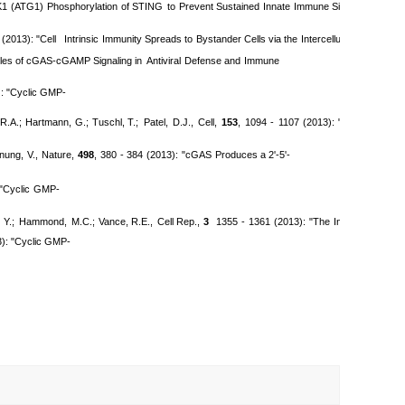
K1
(ATG1)
Phosphorylation
of
STING
to
Prevent Sustained
Innate
Immune Signaling"
(2013):
"Cell
Intrinsic
Immunity Spreads to
Bystander Cells via the
Intercellular Transfer of
oles of cGAS-cGAMP Signaling
in
Antiviral
Defense and
Immune
:
"Cyclic GMP-
R.A.;
Hartmann,
G.;
Tuschl,
T.;
Patel,
D.J.,
Cell
,
153
,
1094
-
1107
(2013):
"Cyclic
[G(2',5'
nung,
V.,
Nature
,
498
,
380
-
384
(2013):
"cGAS
Produces a 2'-5'-
"Cyclic
GMP-
Y.;
Hammond,
M.C.;
Vance,
R.E.,
Cell
Rep.
,
3
1355
-
1361
(2013):
"The
Innate
Immune
3): "Cyclic GMP-