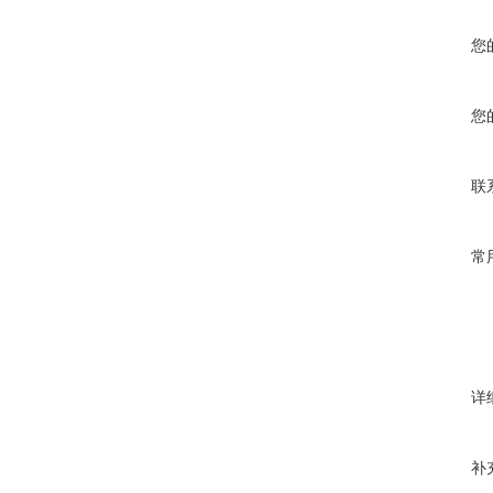
您
您
联
常
详
补