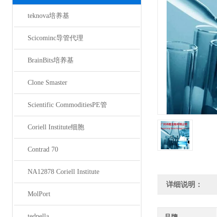
teknova培养基
Scicominc导管代理
BrainBits培养基
Clone Smaster
Scientific CommoditiesPE管
Coriell Institute细胞
Contrad 70
NA12878 Coriell Institute
详细说明：
MolPort
tedpella