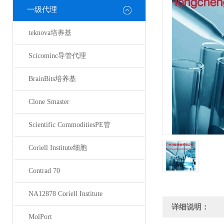
一级代理
teknova培养基
Scicominc导管代理
BrainBits培养基
Clone Smaster
Scientific CommoditiesPE管
Coriell Institute细胞
Contrad 70
NA12878 Coriell Institute
详细说明：
MolPort