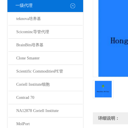
一级代理
teknova培养基
Scicominc导管代理
BrainBits培养基
Clone Smaster
Scientific CommoditiesPE管
Coriell Institute细胞
Contrad 70
NA12878 Coriell Institute
详细说明：
MolPort