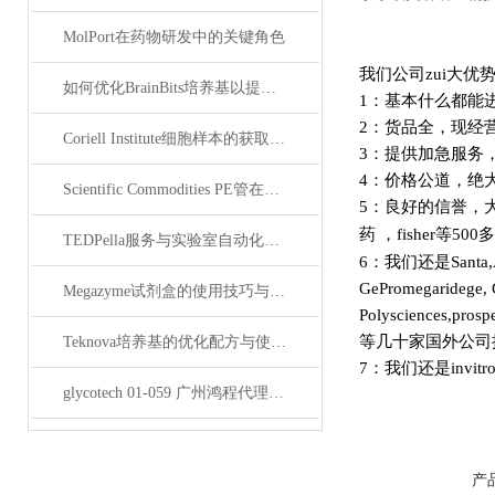
MolPort在药物研发中的关键角色
我们公司zui大优
如何优化BrainBits培养基以提高实验效果？
1：基本什么都能
2：货品全，现经
Coriell Institute细胞样本的获取与应用指南
3：提供加急服务
4：价格公道，绝
Scientific Commodities PE管在环保实验中的作用
5：良好的信誉，
药
，fisher等50
TEDPella服务与实验室自动化设备的整合
6：我们还是Santa,Advan
GePromegaridege, 
Megazyme试剂盒的使用技巧与实验优化方法
Polysciences,pros
等几十家国外公司
Teknova培养基的优化配方与使用技巧
7：我们还是invitroge
glycotech 01-059 广州鸿程代理：开启糖生物学研究新征程
产