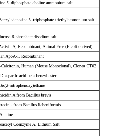
ine 5'-diphosphate choline ammonium salt
enzyladenosine 5'-triphosphate triethylammonium salt
ucose-6-phosphate disodium salt
Activin A, Recombinant, Animal Free (E.coli derived)
an ApoA-I, Recombinant
-Calcitonin, Human (Mouse Monoclonal), Clone# CT02
D-aspartic acid-beta-benzyl ester
Bis(2-nitrophenoxy)ethane
icidin A from Bacillus brevis
tracin - from Bacillus licheniformis
Alanine
oacetyl Coenzyme A, Lithium Salt