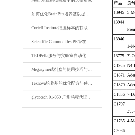
MolPort在药物研发中的关键角色
产品
货
13945
5-Me
如何优化BrainBits培养基以提高实验效果？
13944
Coriell Institute细胞样本的获取与应用指南
Pseu
13946
Scientific Commodities PE管在环保实验中的作用
1-N-
TEDPella服务与实验室自动化设备的整合
13775
3'-O
C1925
N4-
Megazyme试剂盒的使用技巧与实验优化方法
C1871
Ade
Teknova培养基的优化配方与使用技巧
C1870
Ade
C1836
7-De
glycotech 01-059 广州鸿程代理：开启糖生物学研究新征程
C1797
3',5
C1765
4-Me
C2086