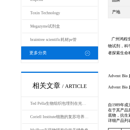
品牌
产地
Toxin Technology
Megazyme试剂盒
广州鸿程
braintree scientific耗材pe管
物试剂，科
更多分类
者探索生命
Advent Bio
相关文章
/ ARTICLE
Advent Bio
Ted Pella生物组织包埋剂在光镜与电镜联用技术中的应用
自
1989
年成
在于其产品
底物，抗生
Coriell Institute细胞的复苏培养与质量控制规范
详细产品列表：