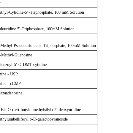
号
thyl-Cytidine-5’-Triphosphate, 100 mM Solution
douridine 5'-Triphosphate, 100mM Solution
Methyl-Pseudouridine 5'-Triphosphate, 100mM Solution
-Methyl-Guanosine
Benzoyl-5'-O-DMT-cytidine
nine - USP
nine - cGMP
azaadenosine
'-Bis-O-(tert-butyldimethylsilyl)-2'-deoxyuridine
thylumbelliferyl b-D-galactopyranoside