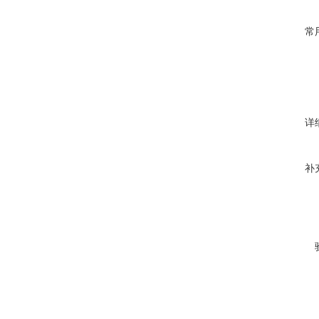
常
详
补