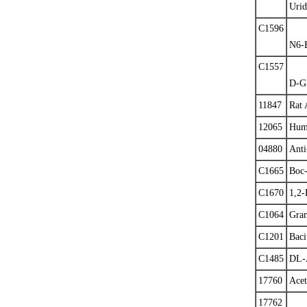
Urid
C1596
N6-B
C1557
D-Gl
11847
Rat 
12065
Hum
04880
Anti
C1665
Boc-
C1670
1,2-
C1064
Gram
C1201
Baci
C1485
DL-
17760
Acet
17762