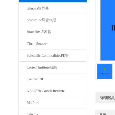
teknova培养基
Scicominc导管代理
BrainBits培养基
Clone Smaster
Scientific CommoditiesPE管
Coriell Institute细胞
Contrad 70
NA12878 Coriell Institute
详细说
MolPort
tedpella