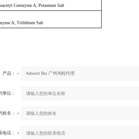
oacetyl Coenzyme A, Potassium Salt
zyme A, Trilithium Salt
产品：
的单位：
的姓名：
系电话：