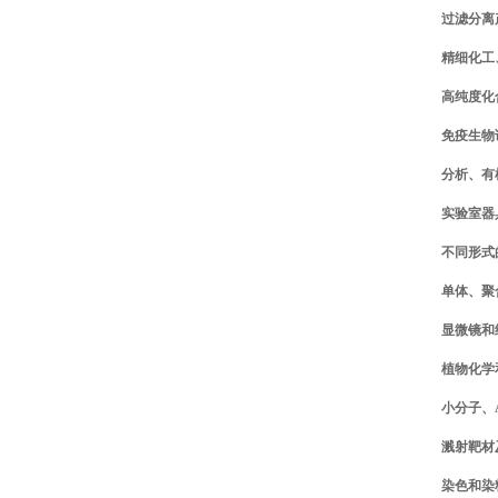
过滤分离
精细化工
高纯度化
免疫生物
分析、有
实验室器
不同形式
单体、聚
显微镜和
植物化学
小分子、
溅射靶材
染色和染