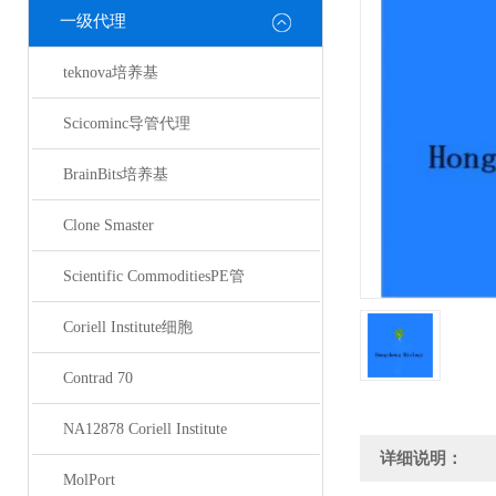
一级代理
teknova培养基
Scicominc导管代理
BrainBits培养基
Clone Smaster
Scientific CommoditiesPE管
Coriell Institute细胞
Contrad 70
NA12878 Coriell Institute
详细说明：
MolPort