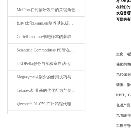
与 220
在我们的仓
MolPort在药物研发中的关键角色
欢迎普通
可提供港
如何优化BrainBits培养基以提高实验效果？
Coriell Institute细胞样本的获取与应用指南
Scientific Commodities PE管在环保实验中的作用
生化、电
TEDPella服务与实验室自动化设备的整合
催化剂/酶
氘代/放
Megazyme试剂盒的使用技巧与实验优化方法
细胞、微
Teknova培养基的优化配方与使用技巧
NIST
glycotech 01-059 广州鸿程代理：开启糖生物学研究新征程
色谱产品
氘/放射
工程与电