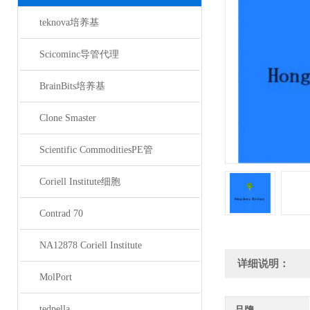
teknova培养基
Scicominc导管代理
BrainBits培养基
Clone Smaster
Scientific CommoditiesPE管
Coriell Institute细胞
Contrad 70
NA12878 Coriell Institute
详细说明：
MolPort
tedpella