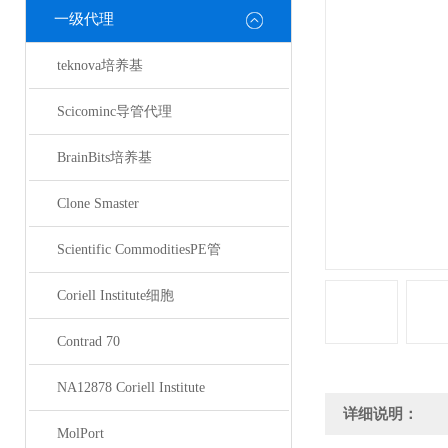
一级代理
teknova培养基
Scicominc导管代理
BrainBits培养基
Clone Smaster
Scientific CommoditiesPE管
Coriell Institute细胞
Contrad 70
NA12878 Coriell Institute
详细说明：
MolPort