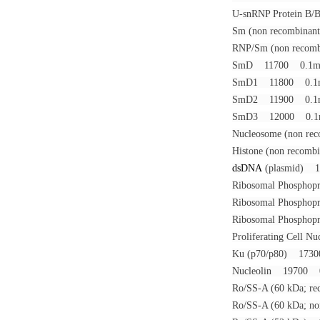
U-snRNP Protein
Sm (non recombin
RNP/Sm (non reco
SmD 11700 0.1
SmD1 11800 0.
SmD2 11900 0.
SmD3 12000 0.
Nucleosome (non r
Histone (non reco
ds
DNA
(plasmid)
Ribosomal Phosph
Ribosomal Phosph
Ribosomal Phosph
Proliferating Cel
Ku (p70/p80) 17
Nucleolin 19700
Ro/SS-A (60 kDa;
Ro/SS-A (60 kDa; 