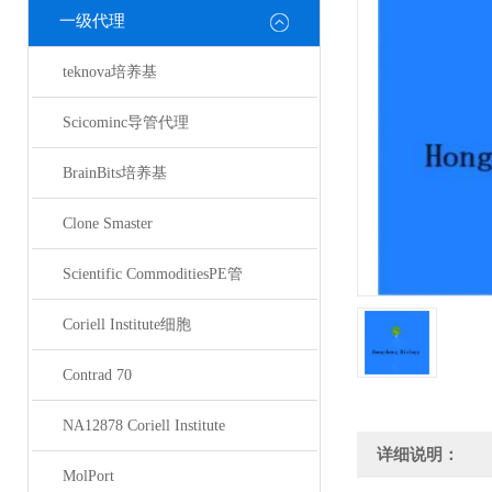
一级代理
teknova培养基
Scicominc导管代理
BrainBits培养基
Clone Smaster
Scientific CommoditiesPE管
Coriell Institute细胞
Contrad 70
NA12878 Coriell Institute
详细说明：
MolPort