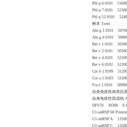
Phl p 6.0101 51
Phl p 7.0101 52
Phl p 12.0101 5
树木 Tree
Aln g 1.0101 50
Aln g 4.0101 50
Bet v 1.0101 50
Bet v 2.0101 50
Bet v 4.0101 52
Bet v 6.0102 52
Car b 1.0109 51
Cor a 1.0103 51
Fra e 1.0101 50
自身免疫疾
自身免疫性风湿病
DFS70 30300 0.
U1-snRNP 68 Prot
U1-snRNP A 131
U1-snRNP C 132