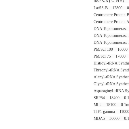
Ro/SS-A (52 kDa
La/SS-B 12800 
Centromere Prote
Centromere Prote
DNA Topoisomerase
DNA Topoisomerase
DNA Topoisomerase
PM/Scl 100 1600
PM/Scl 75 1700
Histidyl-tRNA Syn
Threonyl-tRNA Sy
Alanyl-tRNA Synt
Glycyl-tRNA Synt
Asparaginyl-tRNA
SRP54 18400 0.
Mi-2 18100 0.1
TIF1 gamma 110
MDA5 30000 0.