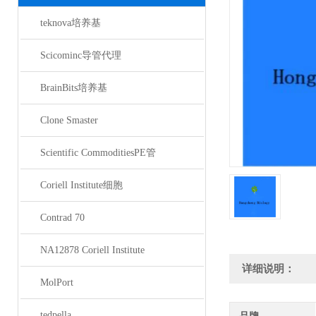
teknova培养基
Scicominc导管代理
BrainBits培养基
Clone Smaster
Scientific CommoditiesPE管
Coriell Institute细胞
Contrad 70
NA12878 Coriell Institute
详细说明：
MolPort
tedpella