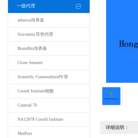
一级代理
teknova培养基
Scicominc导管代理
BrainBits培养基
Clone Smaster
Scientific CommoditiesPE管
Coriell Institute细胞
Contrad 70
NA12878 Coriell Institute
详细说明：
MolPort