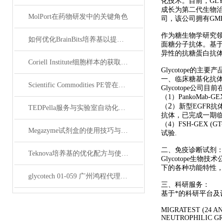
化技术。目前，GLY
成长为第二代生物治疗
MolPort在药物研发中的关键角色
司，该公司拥有GM
作为糖生物学研究
如何优化BrainBits培养基以提高实验效果？
面糖分子抗体。基
异性的抗糖蛋白抗
Coriell Institute细胞样本的获取与应用指南
Glycotope
的主要产
一、临床糖基化抗
Scientific Commodities PE管在环保实验中的作用
Glycotope
公司目前
（
1
）
PankoMab-GE
2
（
）新型EGFR抗
TEDPella服务与实验室自动化设备的整合
抗体，已完成一期
（
4
）
FSH-GEX (GT
Megazyme试剂盒的使用技巧与实验优化方法
试验.
二、免疫诊断试剂
Teknova培养基的优化配方与使用技巧
Glycotope
生物技术
下的各种功能特性
glycotech 01-059 广州鸿程代理：开启糖生物学研究新征程
三、科研服务：
基于*的科研平台及
MIGRATEST (24 A
NEUTROPHILIC G