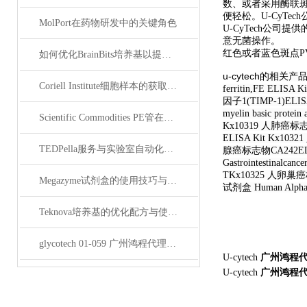
数、或者采用酶联
便轻松。U-CyT
MolPort在药物研发中的关键角色
U-CyTech公
意无菌操作。
红色或者蓝色斑点P
如何优化BrainBits培养基以提高实验效果？
u-cytech
的相关产品：Kx
Coriell Institute细胞样本的获取与应用指南
ferritin,FE ELI
因子1(TIMP-1)ELISA
myelin basic prot
Scientific Commodities PE管在环保实验中的作用
Kx10319 人肺癌标志物E
ELISA Kit Kx103
TEDPella服务与实验室自动化设备的整合
腺癌标志物CA242ELISA
Gastrointestinal
TKx10325 人卵巢癌标
Megazyme试剂盒的使用技巧与实验优化方法
试剂盒 Human Alpha-f
Teknova培养基的优化配方与使用技巧
glycotech 01-059 广州鸿程代理：开启糖生物学研究新征程
U-cytech
广州鸿程
U-cytech
广州鸿程