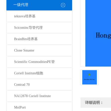
一级代理
teknova培养基
Scicominc导管代理
BrainBits培养基
Clone Smaster
Scientific CommoditiesPE管
Coriell Institute细胞
Contrad 70
NA12878 Coriell Institute
详细说明：
MolPort