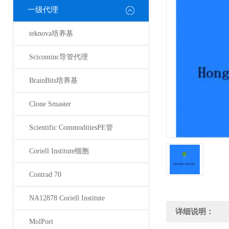
一级代理
teknova培养基
Scicominc导管代理
BrainBits培养基
Clone Smaster
Scientific CommoditiesPE管
Coriell Institute细胞
Contrad 70
NA12878 Coriell Institute
详细说明：
MolPort