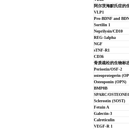
阿尔茨海默氏症的
VLP1
Pro-BDNF and BD
Sortilin 1
Neprilysin/CD10
REG-1alpha
NGF
sTNF-R1
CD36
骨质疏松的生物标
Periostin/OSF-2
osteoprotegerin (O
Osteoponin (OPN)
BMP8B
SPARC/OSTEONE
Sclerostin (SOST)
Fetuin A
Galectin-3
Calreticulin
VEGF-R 1