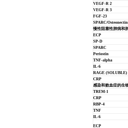
VEGF-R 2
VEGF-R 3
FGF-23
SPARC/Osteonectin
慢性阻塞性肺病和
ECP
SP-D
SPARC
Periostin
TNF-alpha
IL-6
RAGE (SOLUBLE)
CRP
感染和败血症的生
TREM-1
CRP
RBP-4
TNF
IL-6
ECP