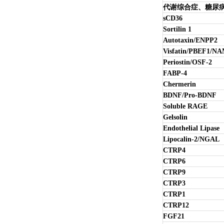
代谢综合症、糖尿
sCD36
Sortilin 1
Autotaxin/ENPP2
Visfatin/PBEF1/N
Periostin/OSF-2
FABP-4
Chermerin
BDNF/Pro-BDNF
Soluble RAGE
Gelsolin
Endothelial Lipase
Lipocalin-2/NGAL
CTRP4
CTRP6
CTRP9
CTRP3
CTRP1
CTRP12
FGF21