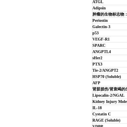
ATGL
Adipsin
肿瘤的生物标志物
Periostin
Galectin-3
p53
VEGF-R1
SPARC
ANGPTL4
sHer2
PTX3
Tie-2/ANGPT2
HSP70 (Soluble)
AFP
肾脏损伤
/
肾衰竭的
Lipocalin-2/NGAL
Kidney Injury Mole
IL-18
Cystatin C
RAGE (Soluble)
VDBP