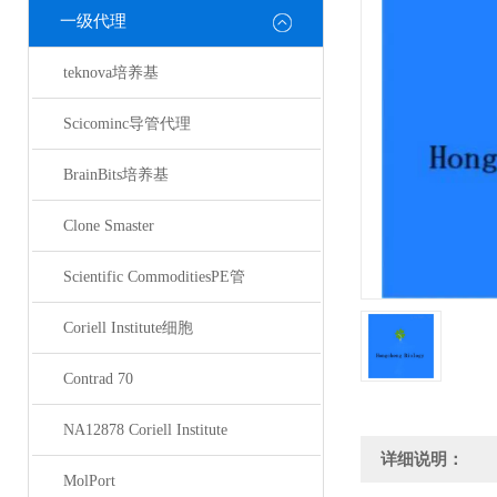
一级代理
teknova培养基
Scicominc导管代理
BrainBits培养基
Clone Smaster
Scientific CommoditiesPE管
Coriell Institute细胞
Contrad 70
NA12878 Coriell Institute
详细说明：
MolPort