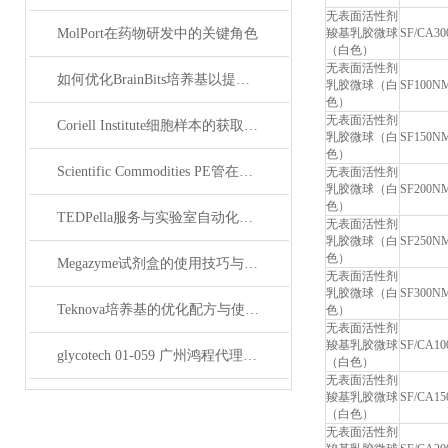
无表面活性剂
MolPort在药物研发中的关键角色
羧基乳胶微球
SF/CA3
（白色）
无表面活性剂
如何优化BrainBits培养基以提高实验效果？
乳胶微球（白
SF100N
色）
无表面活性剂
Coriell Institute细胞样本的获取与应用指南
乳胶微球（白
SF150N
色）
Scientific Commodities PE管在环保实验中的作用
无表面活性剂
乳胶微球（白
SF200N
色）
TEDPella服务与实验室自动化设备的整合
无表面活性剂
乳胶微球（白
SF250N
色）
Megazyme试剂盒的使用技巧与实验优化方法
无表面活性剂
乳胶微球（白
SF300N
Teknova培养基的优化配方与使用技巧
色）
无表面活性剂
羧基乳胶微球
SF/CA1
glycotech 01-059 广州鸿程代理：开启糖生物学研究新征程
（白色）
无表面活性剂
羧基乳胶微球
SF/CA1
（白色）
无表面活性剂