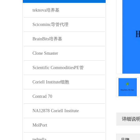
teknova培养基
Scicominc导管代理
BrainBits培养基
Clone Smaster
Scientific CommoditiesPE管
Coriell Institute细胞
Contrad 70
NA12878 Coriell Institute
详细说
MolPort
tedpella