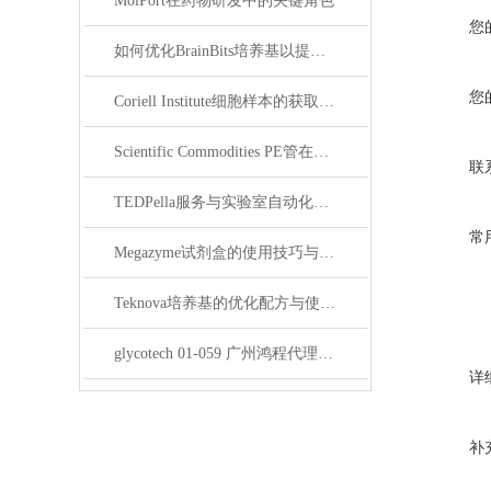
MolPort在药物研发中的关键角色
您
如何优化BrainBits培养基以提高实验效果？
您
Coriell Institute细胞样本的获取与应用指南
Scientific Commodities PE管在环保实验中的作用
联
TEDPella服务与实验室自动化设备的整合
常
Megazyme试剂盒的使用技巧与实验优化方法
Teknova培养基的优化配方与使用技巧
glycotech 01-059 广州鸿程代理：开启糖生物学研究新征程
详
补