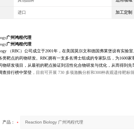
其他品牌
适用领域
进口
加工定制
logy
广州鸿程代理
logy
广州鸿程代理
on Biology （RBC）公司成立于2001年，在美国莫尔文和德国弗莱堡
各类靶点的药物研发。RBC拥有一支多名博士组成的专家队伍，为1600家
药物研发项目，从最初的靶点验证到活性化合物研发与优化，从而得到先
调查排行榜中荣登
，
目前可开展 730 多项激酶分析和300种表观遗传
产品：