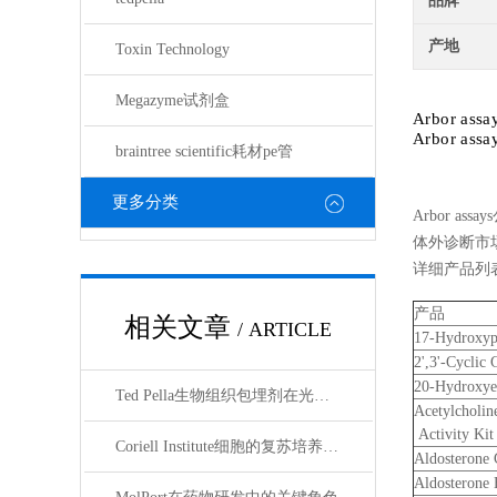
品牌
产地
Toxin Technology
Megazyme试剂盒
Arbor assa
Arbor assa
braintree scientific耗材pe管
更多分类
Arbor 
体外诊断市
详细产品列表：
产品
相关文章
/ ARTICLE
17-Hydroxyp
2',3'-Cyclic
20-Hydroxye
Ted Pella生物组织包埋剂在光镜与电镜联用技术中的应用
Acetylcholine
Activity Kit
Coriell Institute细胞的复苏培养与质量控制规范
Aldosterone
Aldosterone 