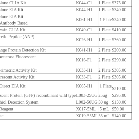
olone CLIA Kit
K044-C1
1 Plate
$375.00
lone EIA Kit
K044-H1
1 Plate
$340.00
lone EIA Kit -
K061-H1
1 Plate
$340.00
Antibody Based
essin CLIA Kit
K049-C1
1 Plate
$410.00
uretic Peptide (ANP)
K026-H1
1 Plate
$360.00
ge Protein Detection Kit
K041-H1
2 Plate
$200.00
esterase Fluorescent
K016-F1
2 Plate
$290.00
rimetric Activity Kit
K033-H1
2 Plate
$305.00
rescent Activity Kit
K033-F1
2 Plate
$305.00
Direct EIA Kit
K065-H1
1 Plate
$310.00
scent Protein (GFP) recombinant wild type
L003-25UG
25ug
$295.00
iol Detection System
L002-50UG
50 ug
$150.00
 Reagent
X017-5ML
5 mL
$50.00
te
X019-55ML
55 mL
$140.00