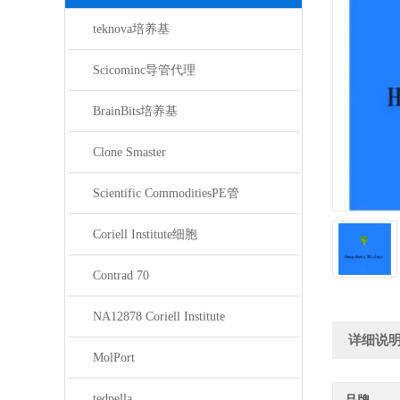
teknova培养基
Scicominc导管代理
BrainBits培养基
Clone Smaster
Scientific CommoditiesPE管
Coriell Institute细胞
Contrad 70
NA12878 Coriell Institute
详细说
MolPort
tedpella