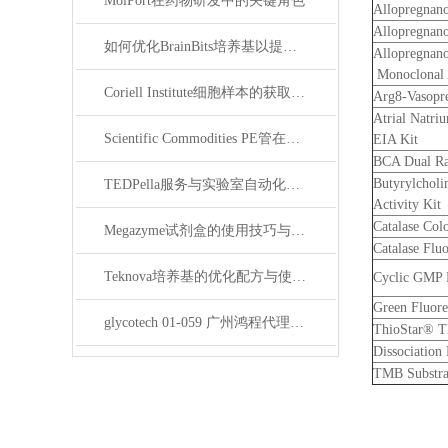
MolPort在药物研发中的关键角色
Allopregnan
Allopregnano
如何优化BrainBits培养基以提高实验效果？
Allopregnano
Monoclonal 
Coriell Institute细胞样本的获取与应用指南
Arg8-Vasopr
Atrial Natri
Scientific Commodities PE管在环保实验中的作用
EIA Kit
BCA Dual Ran
Butyrylcholin
TEDPella服务与实验室自动化设备的整合
Activity Kit
Catalase Colo
Megazyme试剂盒的使用技巧与实验优化方法
Catalase Fluo
Teknova培养基的优化配方与使用技巧
Cyclic GMP 
Green Fluore
glycotech 01-059 广州鸿程代理：开启糖生物学研究新征程
ThioStar® Th
Dissociation
TMB Substra