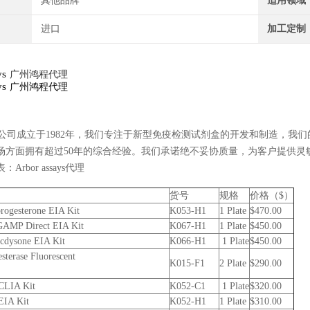
其他品牌
适用领域
进口
加工定制
ys
广州鸿程代理
ys
广州鸿程代理
assays公司成立于1982年，我们专注于新型免疫检测试剂盒的开发和制造
场方面拥有超过50年的综合经验。我们承诺绝不妥协质量，为客户提供灵
Arbor assays代理
货号
规格
价格（$）
rogesterone EIA Kit
K053-H1
1 Plate
$470.00
 GAMP Direct EIA Kit
K067-H1
1 Plate
$450.00
cdysone EIA Kit
K066-H1
1 Plate
$450.00
sterase Fluorescent
K015-F1
2 Plate
$290.00
 CLIA Kit
K052-C1
1 Plate
$320.00
EIA Kit
K052-H1
1 Plate
$310.00