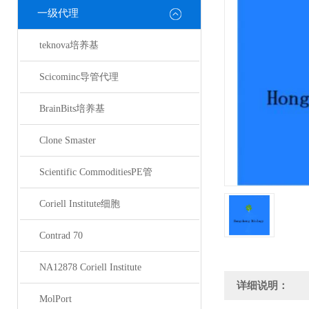
一级代理
teknova培养基
Scicominc导管代理
BrainBits培养基
Clone Smaster
Scientific CommoditiesPE管
Coriell Institute细胞
Contrad 70
NA12878 Coriell Institute
详细说明：
MolPort