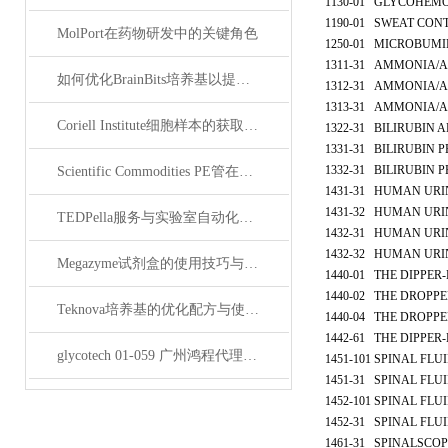
1130-01
GLYCOHEMO
1190-01
SWEAT CONT
MolPort在药物研发中的关键角色
1250-01
MICROBUMIN
1311-31
AMMONIA/AL
如何优化BrainBits培养基以提高实验效果？
1312-31
AMMONIA/A
1313-31
AMMONIA/A
Coriell Institute细胞样本的获取与应用指南
1322-31
BILIRUBIN A
1331-31
BILIRUBIN 
1332-31
BILIRUBIN 
Scientific Commodities PE管在环保实验中的作用
1431-31
HUMAN URI
1431-32
HUMAN URIN
TEDPella服务与实验室自动化设备的整合
1432-31
HUMAN URIN
1432-32
HUMAN URIN
Megazyme试剂盒的使用技巧与实验优化方法
1440-01
THE DIPPER-
1440-02
THE DROPPE
Teknova培养基的优化配方与使用技巧
1440-04
THE DROPPE
1442-61
THE DIPPER-
glycotech 01-059 广州鸿程代理：开启糖生物学研究新征程
1451-101
SPINAL FLUI
1451-31
SPINAL FLUI
1452-101
SPINAL FLUI
1452-31
SPINAL FLUI
1461-31
SPINALSCOP