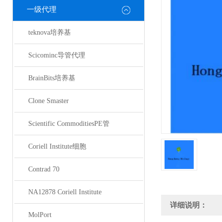
一级代理
teknova培养基
Scicominc导管代理
BrainBits培养基
Clone Smaster
Scientific CommoditiesPE管
Coriell Institute细胞
Contrad 70
NA12878 Coriell Institute
详细说明：
MolPort