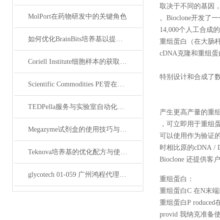
取决于不同的基因
MolPort在药物研发中的关键角色
。Bioclone开发了
14,000个人工合
如何优化BrainBits培养基以提高实验效果？
重组蛋白（在大肠杆菌
cDNA克隆和重组
Coriell Institute细胞样本的获取与应用指南
特别设计和合成了数
Scientific Commodities PE管在环保实验中的作用
TEDPella服务与实验室自动化设备的整合
产生更高产量的重组蛋白
，可立即用于重组
Megazyme试剂盒的使用技巧与实验优化方法
可以使用作为验证的R
时相比原的cDNA / 
Teknova培养基的优化配方与使用技巧
Bioclone 还提
glycotech 01-059 广州鸿程代理：开启糖生物学研究新征程
重组蛋白：
重组蛋白C 在N末端或C
重组蛋白P rodu
provid 我纳克准