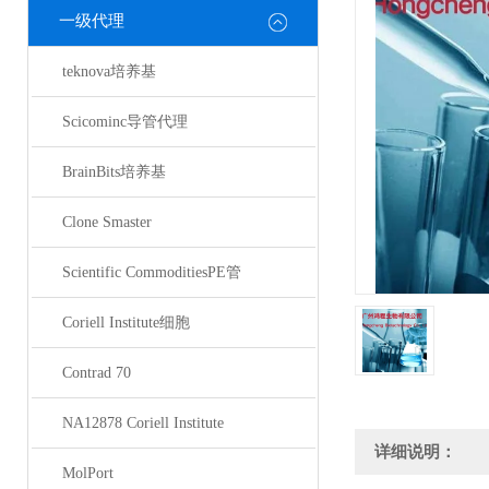
一级代理
teknova培养基
Scicominc导管代理
BrainBits培养基
Clone Smaster
Scientific CommoditiesPE管
Coriell Institute细胞
Contrad 70
NA12878 Coriell Institute
详细说明：
MolPort