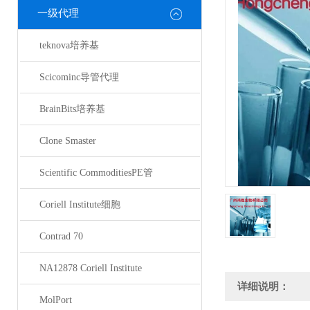
一级代理
teknova培养基
Scicominc导管代理
BrainBits培养基
Clone Smaster
Scientific CommoditiesPE管
Coriell Institute细胞
Contrad 70
NA12878 Coriell Institute
详细说明：
MolPort