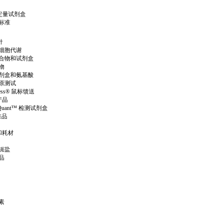
化定量试剂盒
标准
针
细胞代谢
合物和试剂盒
物
剂盒和氨基酸
原测试
press® 鼠标馈送
 产品
iQuant™ 检测试剂盒
准品
和耗材
轭盐
品
素