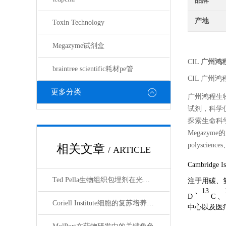
品牌
产地
Toxin Technology
Megazyme试剂盒
CIL
广州鸿
braintree scientific耗材pe管
CIL
广州鸿
更多分类
广州鸿程生
试剂，科学
探索生命科学的奥
Megazyme的
polyscienc
相关文章
/ ARTICLE
Cambridge Is
Ted Pella生物组织包埋剂在光镜与电镜联用技术中的应用
注于用碳、
、
13
D
C 、
Coriell Institute细胞的复苏培养与质量控制规范
中心以及医