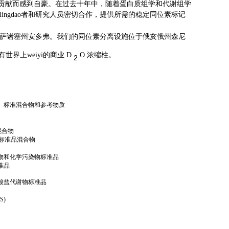
了贡献而感到自豪。在过去十年中，随着蛋白质组学和代谢组学
ngdao
者和研究人员密切合作，提供所需的稳定同位素标记
位于马萨诸塞州安多弗。我们的同位素分离设施位于俄亥俄州森尼
界上weiyi的商业 D
O 浓缩柱。
2
、标准混合物和参考物质
混合物
品和标准品混合物
物和化学污染物标准品
准品
酸盐代谢物标准品
S)