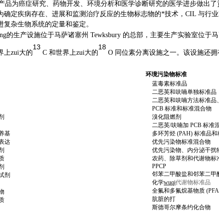
IL 产品为癌症研究、药物开发、环境分析和医学诊断研究的医学进步做出
为确定疾病存在、进展和监测治疗反应的生物标志物的
*技术，CIL 与行业li
进复杂生物系统的定量和鉴定。
ing
的生产设施位于马萨诸塞州 Tewksbury 的总部，主要生产实验室
13
18
上zui
大的
C 和世界上zui
大的
O 同位素分离设施之一。该设施还拥有世
环境污染物标准
蓝毒素标准品
二恶英和呋喃单独标准品
二恶英和呋喃方法标准品
PCB 标准和标准混合物
剂
溴化阻燃剂
二恶英/呋喃加 PCB 标准
养基
多环芳烃 (PAH) 标准
表达
优先污染物标准混合物
剂
优先污染物、内分泌干扰
质
农药、除草剂和代谢物标
PPCP
剂
邻苯二甲酸盐和邻苯二甲
试剂
化学
wuqi
代谢物标准品
全氟和多氟烷基物质 (PFA
物
肮脏的打
质
斯德哥尔摩条约化合物