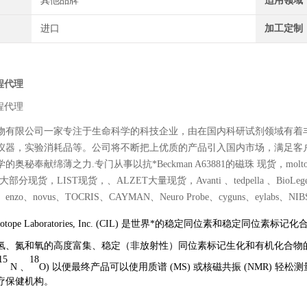
其他品牌
适用领域
进口
加工定制
程代理
程代理
物有限公司一家专注于生命科学的科技企业，由在国内科研试剂领域有着
仪器，实验消耗品等。公司将不断把上优质的产品引入国内市场，满足客
秘奉献绵薄之力.专门从事以抗*Beckman A63881的磁珠 现货，moltox 11-10
大部分现货，LIST现货，、ALZET大量现货，Avanti 、tedpella 、BioLegend、Po
es、enzo、novus、TOCRIS、CAYMAN、Neuro Probe、cyguns、eylabs、NIBSC
otope Laboratories, Inc. (CIL) 是
世界*
的稳定同位素和稳定同位素标记化合物
氢、氮和氧的高度富集、稳定（非放射性）同位素标记生化和有机化合物
15
18
N 、
O) 以便最终产品可以使用质谱 (MS) 或核磁共振 (NMR) 
疗保健机构。