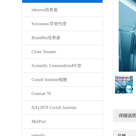
teknova培养基
Scicominc导管代理
BrainBits培养基
Clone Smaster
Scientific CommoditiesPE管
Coriell Institute细胞
Contrad 70
NA12878 Coriell Institute
详细说
MolPort
tedpella