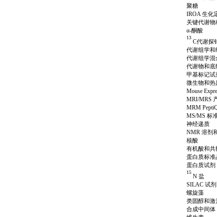
聚糖
IROA 生
关键代谢物
α-酮酸
13
C代谢探
代谢组学和
代谢组学混
代谢物和底
甲基标记试
微生物和热
Mouse Ex
MRI/MRS
MRM Pept
MS/MS 标
神经递质
NMR 溶剂
核酸
有机酸和共
蛋白质标准
蛋白质试剂
15
N 盐
SILAC 试剂
螺旋藻
类固醇和激
合成中间体