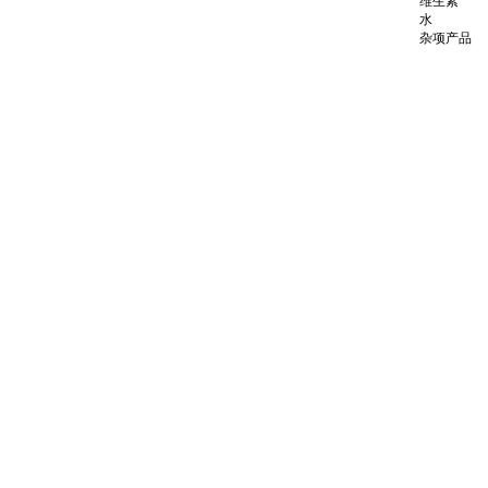
维生素
水
杂项产品