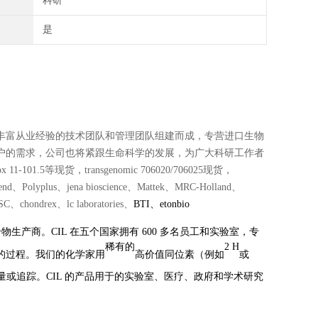
科研
是
丰富从业经验的技术团队和管理团队组建而成，专营进口生物
户的需求，公司也将紧跟生命科学的发展，为广大科研工作者
1.5等现货，transgenomic 706020/706025现货，
lyplus、jena bioscience、Mattek、MRC-Holland、
、chondrex、lc laboratories、
BTI、etonbio
生产商。CIL 在五个国家拥有 600 多名员工和实验室，专
稀有
的
2
H
的过程。我们的化学家用
高价值同位素（例如
或
轻松测量或追踪。CIL 的产品用于的实验室、医疗、政府和学术研究