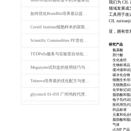
MolPort在药物研发中的关键角色
我们为 C
领域发展成
如何优化BrainBits培养基以提高实验效果？
工具用于改
CIL
zuixianj
Coriell Institute细胞样本的获取与应用指南
亚，拥有世界
Scientific Commodities PE管在环保实验中的作用
研究产品
氨基酸
TEDPella服务与实验室自动化设备的整合
胆汁酸
生化途径
生物标准品
Megazyme试剂盒的使用技巧与实验优化方法
缓冲液和试
碳水化合物
细胞生长培
Teknova培养基的优化配方与使用技巧
无细胞蛋白
化学标记试
glycotech 01-059 广州鸿程代理：开启糖生物学研究新征程
脂肪酸和脂
电子氘代试
医药用氘代
药品标准
元素和化合
脂肪酸和脂
气体
cGMP 产品