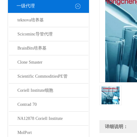
一级代理
teknova培养基
Scicominc导管代理
BrainBits培养基
Clone Smaster
Scientific CommoditiesPE管
Coriell Institute细胞
Contrad 70
NA12878 Coriell Institute
详细说明：
MolPort