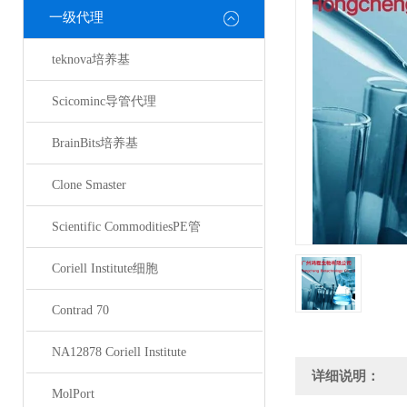
一级代理
teknova培养基
Scicominc导管代理
BrainBits培养基
Clone Smaster
Scientific CommoditiesPE管
Coriell Institute细胞
Contrad 70
NA12878 Coriell Institute
详细说明：
MolPort