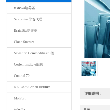
teknova培养基
Scicominc导管代理
BrainBits培养基
Clone Smaster
Scientific CommoditiesPE管
Coriell Institute细胞
Contrad 70
NA12878 Coriell Institute
详细说明：
MolPort
tedpella