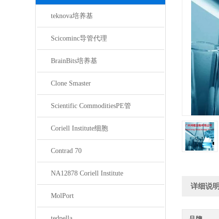
teknova培养基
Scicominc导管代理
BrainBits培养基
Clone Smaster
Scientific CommoditiesPE管
Coriell Institute细胞
Contrad 70
NA12878 Coriell Institute
详细说
MolPort
tedpella