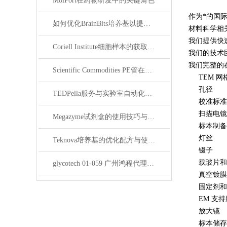
MolPort在药物研发中的关键角色
作为
*
的国际
如何优化BrainBits培养基以提高实验效果？
材料科学相
我们提供快
Coriell Institute细胞样本的获取与应用指南
我们的技术
我们完整的
Scientific Commodities PE管在环保实验中的作用
TEM 网
孔径
TEDPella服务与实验室自动化设备的整合
校准标准
扫描电镜
Megazyme试剂盒的使用技巧与实验优化方法
标本制备
灯丝
Teknova培养基的优化配方与使用技巧
镊子
载玻片和
glycotech 01-059 广州鸿程代理：开启糖生物学研究新征程
真空镀膜
固定剂
和
EM 支持
放大镜
标本储存