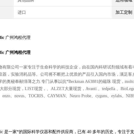
其他品牌
适用领域
进口
加工定制
fic
广州鸿程代理
fic
广州鸿程代理
物有限公司一家专注于生命科学的科技企业，由在国内科研试剂领域有着
仪器，实验消耗品等。公司将不断把上优质的产品引入国内市场，满足客
秘奉献绵薄之力.专门从事以抗*Beckman A63881的磁珠 现货，moltox 11-10
大部分现货，LIST现货，、ALZET大量现货，Avanti 、tedpella 、BioLegend、Po
es、enzo、novus、TOCRIS、CAYMAN、Neuro Probe、cyguns、eylabs、NIBSC、
tific 是一家
*
的国际科学仪器和配件供应商，已有 40 多年的历史，专注