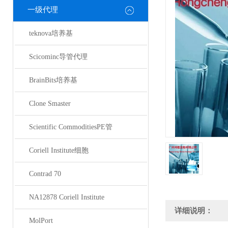
一级代理
teknova培养基
Scicominc导管代理
BrainBits培养基
Clone Smaster
Scientific CommoditiesPE管
Coriell Institute细胞
Contrad 70
NA12878 Coriell Institute
详细说明：
MolPort