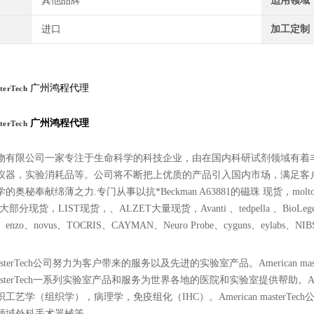
其他品牌
适用领域
进口
加工定制
广州鸿程代理
terTech
广州鸿程代理
terTech
物有限公司一家专注于生命科学的科技企业，由在国内科研试剂领域有着
仪器，实验消耗品等。公司将不断把上优质的产品引入国内市场，满足客
秘奉献绵薄之力.专门从事以抗*Beckman A63881的磁珠 现货，moltox 11-10
大部分现货，LIST现货，、ALZET大量现货，Avanti 、tedpella 、BioLegend、Po
es、enzo、novus、TOCRIS、CAYMAN、Neuro Probe、cyguns、eylabs、NIBSC、
n masterTech公司努力为客户带来的服务以及先进的实验室产品。American 
n masterTech一系列实验室产品和服务为世界各地的医院和实验室提供帮助。Am
工艺学（组织学），病理学，免疫组化（IHC）。American master
领域外科手术器械等。