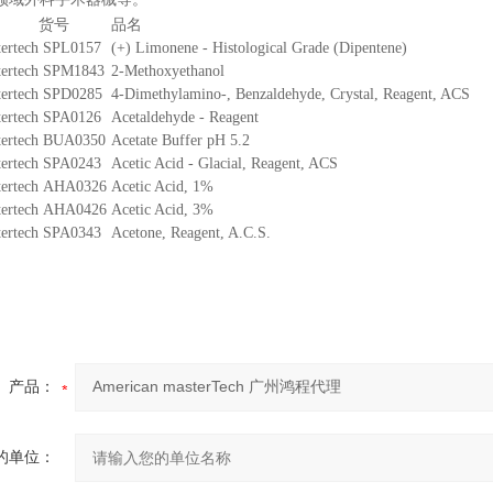
货号
品名
ertech
SPL0157
(+) Limonene - Histological Grade (Dipentene)
ertech
SPM1843
2-Methoxyethanol
ertech
SPD0285
4-Dimethylamino-, Benzaldehyde, Crystal, Reagent, ACS
ertech
SPA0126
Acetaldehyde - Reagent
ertech
BUA0350
Acetate Buffer pH 5.2
ertech
SPA0243
Acetic Acid - Glacial, Reagent, ACS
ertech
AHA0326
Acetic Acid, 1%
ertech
AHA0426
Acetic Acid, 3%
ertech
SPA0343
Acetone, Reagent, A.C.S.
产品：
的单位：