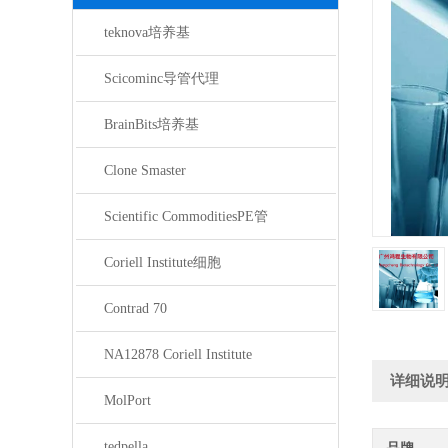
teknova培养基
Scicominc导管代理
BrainBits培养基
Clone Smaster
Scientific CommoditiesPE管
Coriell Institute细胞
Contrad 70
NA12878 Coriell Institute
详细说
MolPort
tedpella