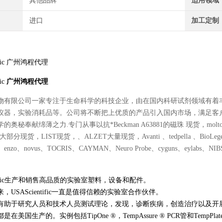
其他品牌
适用领域
进口
加工定制
tific 广州鸿程代理
fic
广州鸿程代理
物有限公司一家专注于生命科学的科技企业，由在国内科研试剂领域有着
仪器，实验消耗品等。公司将不断把上优质的产品引入国内市场，满足客
秘奉献绵薄之力.专门从事以抗*Beckman A63881的磁珠 现货，moltox 11-10
大部分现货，LIST现货，、ALZET大量现货，Avanti 、tedpella 、BioLegend、Po
es、enzo、novus、TOCRIS、CAYMAN、Neuro Probe、cyguns、eylabs、NIBSC、
entific生产和销售高品质的实验室塑料，设备和配件。
来，USAScientific一直是值得信赖的实验室合作伙伴。
有助于研究人员和技术人员测试理论，发现，诊断疾病，创造治疗以及开
在美国生产的。实例包括TipOne ®，TempAssure ® PCR管和Tem