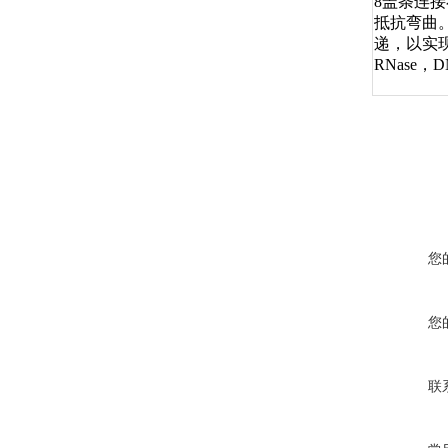
8盖条连
抵抗弯曲。
递，以实
RNase
您
您
联