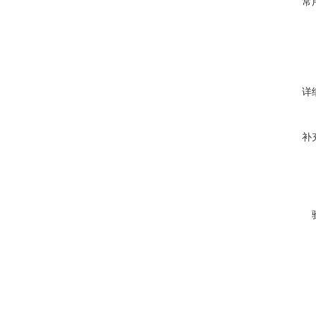
常
详
补