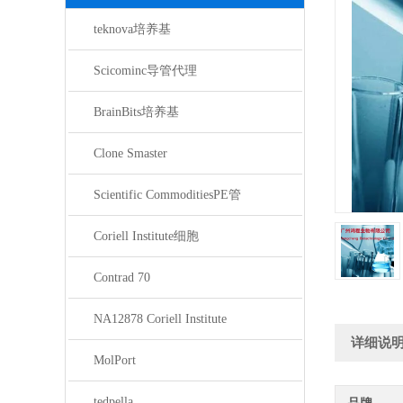
teknova培养基
Scicominc导管代理
BrainBits培养基
Clone Smaster
Scientific CommoditiesPE管
Coriell Institute细胞
Contrad 70
NA12878 Coriell Institute
详细说
MolPort
tedpella