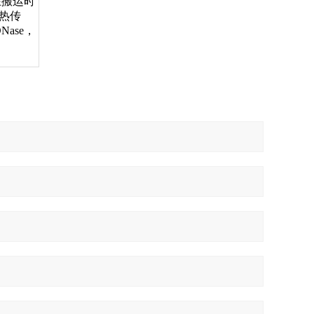
在搬运时
的热传
ase，