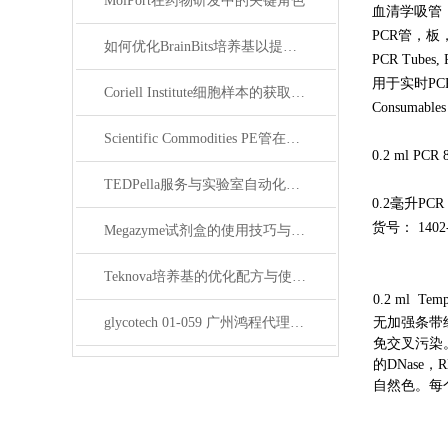
MolPort在药物研发中的关键角色
血清学吸管，m
PCR管，
如何优化BrainBits培养基以提高实验效果？
PCR Tubes, P
用于实时PC
Coriell Institute细胞样本的获取与应用指南
Consumables 
Scientific Commodities PE管在环保实验中的作用
0.2 ml PCR 8
TEDPella服务与实验室自动化设备的整合
0.2毫升PC
货号： 1402-
Megazyme试剂盒的使用技巧与实验优化方法
Teknova培养基的优化配方与使用技巧
0.2 ml
glycotech 01-059 广州鸿程代理：开启糖生物学研究新征程
无加强条带
免交叉污染
的DNase
自然色。每个