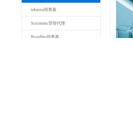
teknova培养基
Scicominc导管代理
BrainBits培养基
Clone Smaster
Scientific CommoditiesPE管
Coriell Institute细胞
Contrad 70
NA12878 Coriell Institute
详细说
MolPort
tedpella