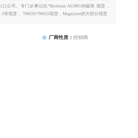
公司。专门从事以抗*Beckman A63881的磁珠 现货，
-101.5等现货， 706020/706025现货，Megazyme的大部分现货
厂商性质：
经销商
2026-07-15
访 问 量：
975
品咨询
联系我们