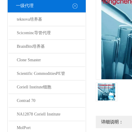
一级代理
teknova培养基
Scicominc导管代理
BrainBits培养基
Clone Smaster
Scientific CommoditiesPE管
Coriell Institute细胞
Contrad 70
NA12878 Coriell Institute
详细说明：
MolPort