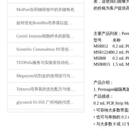
差，这使我们能够为客
的价格为客户提供
MolPort在药物研发中的关键角色
如何优化BrainBits培养基以提高实验效果？
主要产品列表：Perm
Coriell Institute细胞样本的获取与应用指南
型号
名称
MSR812
0.2 mL PC
Scientific Commodities PE管在环保实验中的作用
MSR1224B
0.2 mL PC
MSB08
0.2 mL PC
TEDPella服务与实验室自动化设备的整合
MSB0815
1.5 mL Mi
Megazyme试剂盒的使用技巧与实验优化方法
产品介绍：
Teknova培养基的优化配方与使用技巧
1. Permagen磁隔离架 8 
产品描述：
glycotech 01-059 广州鸿程代理：开启糖生物学研究新征程
0.2 mL PCR Strip Mag
• 可容纳大多数带盖或
• 也可与单独的 0.
• 与大多数 8 或 12 