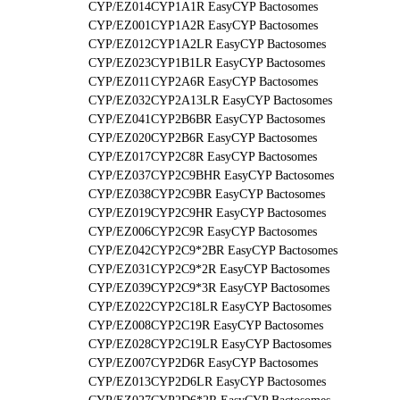
CYP/EZ014
CYP1A1R EasyCYP Bactosomes
CYP/EZ001
CYP1A2R EasyCYP Bactosomes
CYP/EZ012
CYP1A2LR EasyCYP Bactosomes
CYP/EZ023
CYP1B1LR EasyCYP Bactosomes
CYP/EZ011
CYP2A6R EasyCYP Bactosomes
CYP/EZ032
CYP2A13LR EasyCYP Bactosomes
CYP/EZ041
CYP2B6BR EasyCYP Bactosomes
CYP/EZ020
CYP2B6R EasyCYP Bactosomes
CYP/EZ017
CYP2C8R EasyCYP Bactosomes
CYP/EZ037
CYP2C9BHR EasyCYP Bactosomes
CYP/EZ038
CYP2C9BR EasyCYP Bactosomes
CYP/EZ019
CYP2C9HR EasyCYP Bactosomes
CYP/EZ006
CYP2C9R EasyCYP Bactosomes
CYP/EZ042
CYP2C9*2BR EasyCYP Bactosomes
CYP/EZ031
CYP2C9*2R EasyCYP Bactosomes
CYP/EZ039
CYP2C9*3R EasyCYP Bactosomes
CYP/EZ022
CYP2C18LR EasyCYP Bactosomes
CYP/EZ008
CYP2C19R EasyCYP Bactosomes
CYP/EZ028
CYP2C19LR EasyCYP Bactosomes
CYP/EZ007
CYP2D6R EasyCYP Bactosomes
CYP/EZ013
CYP2D6LR EasyCYP Bactosomes