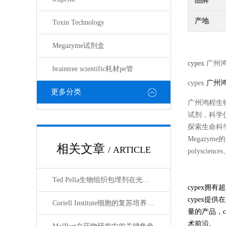
品牌
产地
Toxin Technology
Megazyme试剂盒
cypex
广州
braintree scientific耗材pe管
cypex
广州
更多分类
广州鸿程生
试剂，科学
探索生命科学的奥
Megazyme的
相关文章
/ ARTICLE
polyscienc
Ted Pella生物组织包埋剂在光镜与电镜联用技术中的应用
cypex拥
cypex提
Coriell Institute细胞的复苏培养与质量控制规范
量的产品，
术前沿。