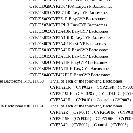
CYP/EZ027
CYP2D6*2R EasyCYP Bactosomes
CYP/EZ029
CYP2D6*10R EasyCYP Bactosomes
CYP/EZ036
CYP2E1BR EasyCYP Bactosomes
CYP/EZ009
CYP2E1R EasyCYP Bactosomes
CYP/EZ034
CYP2J2LR EasyCYP Bactosomes
CYP/EZ005
CYP3A4BR EasyCYP Bactosomes
CYP/EZ035
CYP3A4BLR EasyCYP Bactosomes
CYP/EZ002
CYP3A4R EasyCYP Bactosomes
CYP/EZ010
CYP3A4LR EasyCYP Bactosomes
CYP/EZ015
CYP3A5LR EasyCYP Bactosomes
CYP/EZ026
CYP4A11R EasyCYP Bactosomes
CYP/EZ025
CYP4A11LR EasyCYP Bactosomes
CYP/EZ040
CYP4F2BLR EasyCYP Bactosomes
se Bactosome Kit
CYP050
1 vial of each of the following Bactosomes:
CYP1A2LR （CYP012）; CYP2C9R （CYP00
CYP2C19LR （CYP028）; CYP2D6LR （CYP
CYP3A4LR （CYP010）; Control （CYP003
se Bactosome Kit
CYP051
1 vial of each of the following Bactosomes:
CYP1A2R （CYP001）; CYP2C9HR （CYP0
CYP2C19R （CYP008）; CYP2D6R （CYP00
CYP3A4R （CYP002）; Control （CYP003）