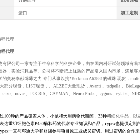
其他品牌
适用领域
进口
加工定制
鸿程代理
鸿程代理
物有限公司一家专注于生命科学的科技企业，由在国内科研试剂领域有着
仪器，实验消耗品等。公司将不断把上优质的产品引入国内市场，满足客
秘奉献绵薄之力.专门从事以抗*Beckman A63881的磁珠 现货，moltox 11-10
大部分现货，LIST现货，、ALZET大量现货，Avanti 、tedpella 、BioLegend、Po
es、enzo、novus、TOCRIS、CAYMAN、Neuro Probe、cyguns、eylabs、NIBSC、
有超过100种的产品覆盖人体，小鼠和犬用药物代谢酶，33种精
细化学品，以及
供在表达重组细胞色素P450酶和药物代谢专业知识和产品，cypex也提
cypex一直与邓迪大学和财团参与项目原工业成员密切。用过密切的合作来