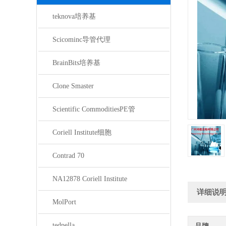
teknova培养基
Scicominc导管代理
BrainBits培养基
Clone Smaster
Scientific CommoditiesPE管
Coriell Institute细胞
Contrad 70
NA12878 Coriell Institute
详细说
MolPort
tedpella