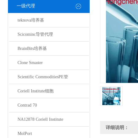
一级代理
teknova培养基
Scicominc导管代理
BrainBits培养基
Clone Smaster
Scientific CommoditiesPE管
Coriell Institute细胞
Contrad 70
NA12878 Coriell Institute
详细说明：
MolPort