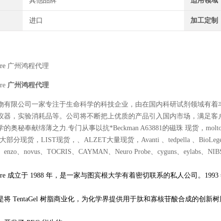
其他品牌
适用领域
进口
加工定制
re
广州鸿程代理
re
广州鸿程代理
物有限公司一家专注于生命科学的科技企业，由在国内科研试剂领域有着
仪器，实验消耗品等。公司将不断把上优质的产品引入国内市场，满足客
秘奉献绵薄之力.专门从事以抗*Beckman A63881的磁珠 现货，moltox 11-10
大部分现货，LIST现货，、ALZET大量现货，Avanti 、tedpella 、BioLegend、Po
es、enzo、novus、TOCRIS、CAYMAN、Neuro Probe、cyguns、eylabs、NIBSC、
lymere 成立于 1988 年，是一家与图宾根大学有着密切联系的私人公司。1993 年，R
将 TentaGel 树脂商业化，为化学界提供用于肽和寡核苷酸合成的创新树