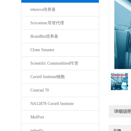
teknova培养基
Scicominc导管代理
BrainBits培养基
Clone Smaster
Scientific CommoditiesPE管
Coriell Institute细胞
Contrad 70
NA12878 Coriell Institute
详细说
MolPort
tedpella