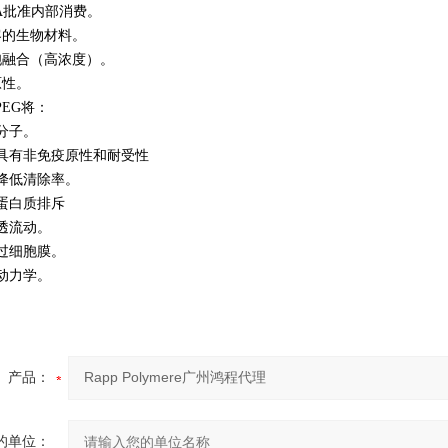
FDA批准内部消费。
好客的生物材料。
细胞融合（高浓度）。
原性。
EG将：
他分子。
质具有非免疫原性和耐受性
脏降低清除率。
面蛋白质排斥
渗透流动。
移过细胞膜。
代动力学。
产品：
的单位：