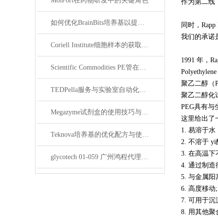
MolPort在药物研发中的关键角色
作为第二线，
如何优化BrainBits培养基以提高实验效果？
同时，Rap
我们的承诺
Coriell Institute细胞样本的获取与应用指南
1991 年，
Scientific Commodities PE管在环保实验中的作用
Polyethylene
聚乙二醇（P
TEDPella服务与实验室自动化设备的整合
聚乙二醇化
PEG具有
Megazyme试剂盒的使用技巧与实验优化方法
这里给出了
1. 易溶
Teknova培养基的优化配方与使用技巧
2. 不溶于
3. 在高温
glycotech 01-059 广州鸿程代理：开启糖生物学研究新征程
4. 通过制
5. 与金属
6. 高度移
7. 可用于
8. 用其他