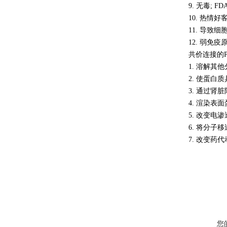
9. 无毒; 
10. 热情
11. 导致
12. 弱免疫
共价连接的P
1. 溶解其
2. 使蛋白
3. 通过肾
4. 渲染表
5. 改变电
6. 将分子
7. 改变药
您