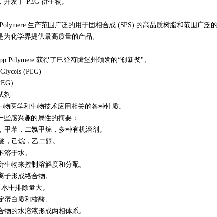
开发了 PEG 衍生物。
p Polymere 生产范围广泛的用于固相合成 (SPS) 的高品质树脂和范围
是为化学界提供最高质量的产品。
Rapp Polymere 获得了巴登符腾堡州颁发的“创新奖"。
 Glycols (PEG)
EG）
试剂
与生物医学和生物技术应用相关的各种性质。
一些感兴趣的属性的摘要：
于水，甲苯，二氯甲烷，多种有机溶剂。
 yi醚，己烷，乙二醇。
下不溶于水。
造衍生物来控制溶解度和分配。
阳离子形成络合物。
动; 水中排除量大。
沉淀蛋白质和核酸。
聚合物的水溶液形成两相体系。