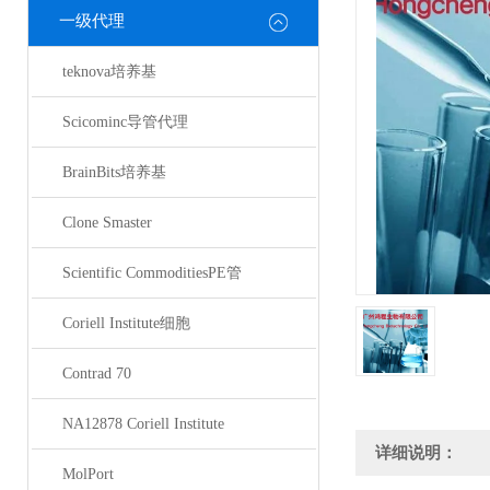
一级代理
teknova培养基
Scicominc导管代理
BrainBits培养基
Clone Smaster
Scientific CommoditiesPE管
Coriell Institute细胞
Contrad 70
NA12878 Coriell Institute
详细说明：
MolPort