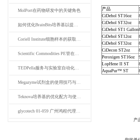
产品
MolPort在药物研发中的关键角色
CiDehol ST16oz
CiDehol ST32oz
如何优化BrainBits培养基以提高实验效果？
CiDehol ST1 Gallon
CiDehol ST12oz
Coriell Institute细胞样本的获取与应用指南
CiDehol ST32oz
CiDecon ST2oz
Scientific Commodities PE管在环保实验中的作用
Peroxigen ST16oz
LopHene II ST
TEDPella服务与实验室自动化设备的整合
AquaPur™ ST
Megazyme试剂盒的使用技巧与实验优化方法
Teknova培养基的优化配方与使用技巧
glycotech 01-059 广州鸿程代理：开启糖生物学研究新征程
产
您的单