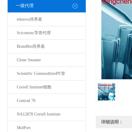
一级代理
teknova培养基
Scicominc导管代理
BrainBits培养基
Clone Smaster
Scientific CommoditiesPE管
Coriell Institute细胞
Contrad 70
NA12878 Coriell Institute
详细说明：
MolPort