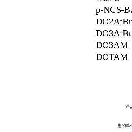
p-NCS-B
DO2AtBu
DO3AtBu
DO3AM 
DOTAM 
产
您的单