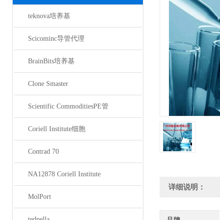
teknova培养基
Scicominc导管代理
BrainBits培养基
Clone Smaster
Scientific CommoditiesPE管
Coriell Institute细胞
Contrad 70
NA12878 Coriell Institute
详细说明：
MolPort
tedpella