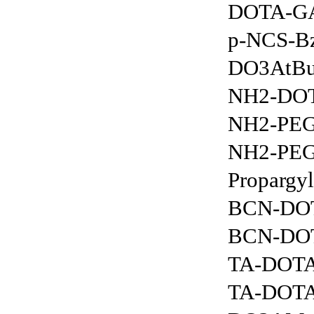
DOTA-GA
p-NCS-
DO3AtBu
NH2-DO
NH2-PE
NH2-PEG
Propargy
BCN-DO
BCN-DO
TA-DOTA
TA-DOT