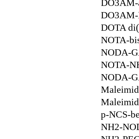
DO3AM-a
DO3AM-N-
DOTA di(
NOTA-bis
NODA-GA
NOTA-NH
NODA-GA
Maleimi
Maleimi
p-NCS-b
NH2-NOD