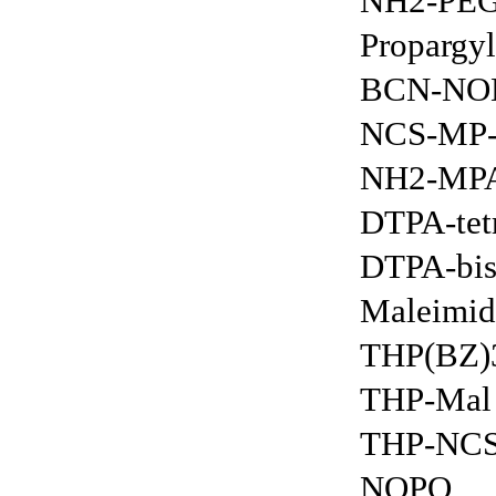
NH2-PE
Propargy
BCN-NO
NCS-MP-
NH2-MP
DTPA-tet
DTPA-bis
Maleim
THP(BZ)
THP-Mal
THP-NCS
NOPO 