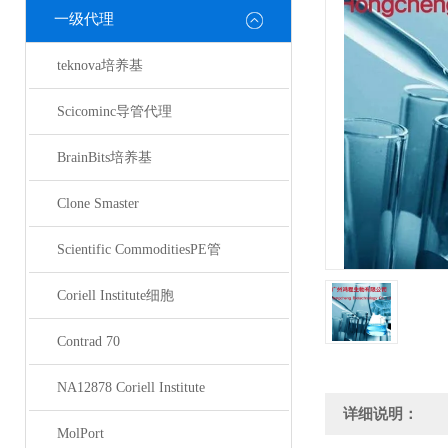
一级代理
teknova培养基
Scicominc导管代理
BrainBits培养基
Clone Smaster
Scientific CommoditiesPE管
Coriell Institute细胞
Contrad 70
NA12878 Coriell Institute
详细说明：
MolPort